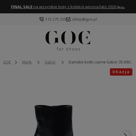
FINAL SALE
na wszystkie buty z kolekcji wiosna/lato 2026 👟👞
515 275 255
sklep@goe.pl
GOE
Marki
Gabor
Damskie botki czarne Gabor 35.690.27
Okazja