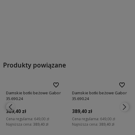
Do koszyka
Do koszyka
Produkty powiązane
bionych
Do ulubionych
Do ulubi
Damskie botki beżowe Gabor
Damskie botki beżowe Gabor
35.690.24
35.690.24
389,40 zł
389,40 zł
Cena regularna:
649,00 zł
Cena regularna:
649,00 zł
Najniższa cena:
389,40 zł
Najniższa cena:
389,40 zł