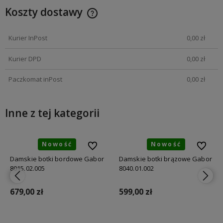
Koszty dostawy
Kurier InPost
0,00 zł
Kurier DPD
0,00 zł
Paczkomat inPost
0,00 zł
Inne z tej kategorii
Nowość
Nowość
bionych
bionych
Do ulubionych
Do ulubionych
Do ulubi
Do ulubi
Damskie botki bordowe Gabor
Damskie botki brązowe Gabor
8015.02.005
8040.01.002
679,00 zł
599,00 zł