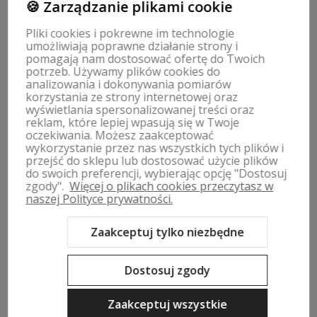
🍪 Zarządzanie plikami cookie
Pliki cookies i pokrewne im technologie
umożliwiają poprawne działanie strony i
Obserwuj nas na
pomagają nam dostosować ofertę do Twoich
potrzeb. Używamy plików cookies do
analizowania i dokonywania pomiarów
polityce prywatności
korzystania ze strony internetowej oraz
wyświetlania spersonalizowanej treści oraz
reklam, które lepiej wpasują się w Twoje
oczekiwania. Możesz zaakceptować
wykorzystanie przez nas wszystkich tych plików i
przejść do sklepu lub dostosować użycie plików
ZWROTY, WYMIANY | REGULAMIN
do swoich preferencji, wybierając opcję "Dostosuj
zgody".
Więcej o plikach cookies przeczytasz w
naszej Polityce prywatności.
MOJE KONTO
Zaakceptuj tylko niezbędne
PŁATNOŚCI I DOSTAWA
Dostosuj zgody
INFORMACJE
Zaakceptuj wszystkie
O NAS