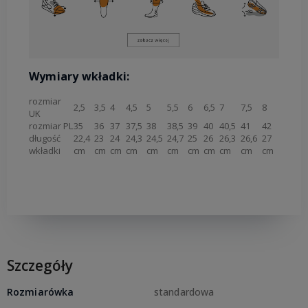
Wymiary wkładki:
rozmiar
2,5
3,5
4
4,5
5
5,5
6
6,5
7
7,5
8
UK
rozmiar PL
35
36
37
37,5
38
38,5
39
40
40,5
41
42
długość
22,4
23
24
24,3
24,5
24,7
25
26
26,3
26,6
27
wkładki
cm
cm
cm
cm
cm
cm
cm
cm
cm
cm
cm
Szczegóły
Rozmiarówka
standardowa