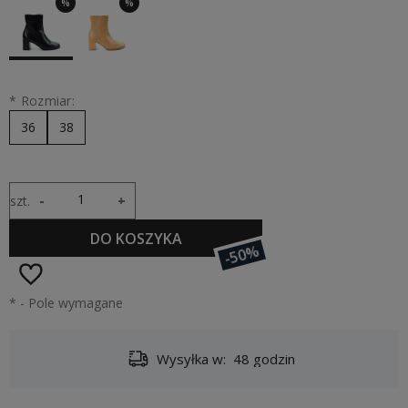
%
%
*
Rozmiar:
36
38
szt.
-
+
DO KOSZYKA
-50%
*
- Pole wymagane
Wysyłka w:
48 godzin