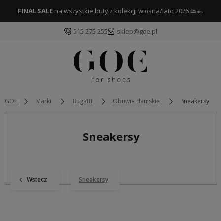
FINAL SALE
na wszystkie buty z kolekcji wiosna/lato 2026 👟👞
515 275 255
sklep@goe.pl
GOE
Marki
Bugatti
Obuwie damskie
Sneakersy
Sneakersy
Wstecz
Sneakersy