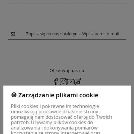
Zapisz się na nasz biuletyn – Wpisz adres e-mail
Obserwuj nas na
polityce prywatności
🍪 Zarządzanie plikami cookie
Pliki cookies i pokrewne im technologie
umożliwiają poprawne działanie strony i
pomagają nam dostosować ofertę do Twoich
ZWROTY, WYMIANY | REGULAMIN
potrzeb. Używamy plików cookies do
analizowania i dokonywania pomiarów
korzystania ze strony internetowej oraz