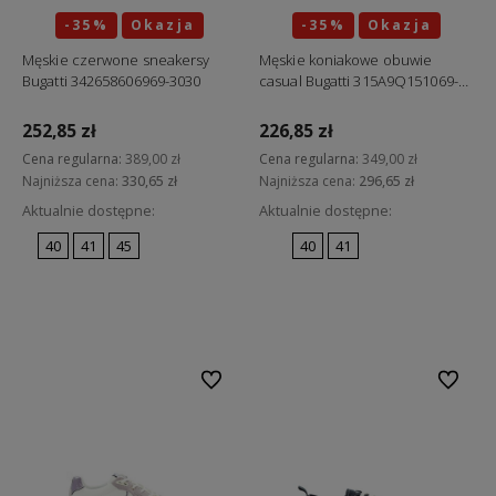
-35%
Okazja
-35%
Okazja
Męskie czerwone sneakersy
Męskie koniakowe obuwie
Bugatti 342658606969-3030
casual Bugatti 315A9Q151069-
6352
252,85 zł
226,85 zł
Cena regularna:
389,00 zł
Cena regularna:
349,00 zł
Najniższa cena:
330,65 zł
Najniższa cena:
296,65 zł
Aktualnie dostępne:
Aktualnie dostępne:
40
41
45
40
41
Do koszyka
Do koszyka
Do ulubionych
Do ulubi