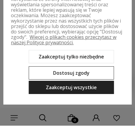
MOJE KONTO
wyświetlania spersonalizowanej treści oraz
reklam, które lepiej wpasują się w Twoje
oczekiwania. Możesz zaakceptować
PŁATNOŚCI I DOSTAWA
wykorzystanie przez nas wszystkich tych plików i
przejść do sklepu lub dostosować użycie plików
INFORMACJE
do swoich preferencji, wybierając opcję "Dostosuj
zgody".
Więcej o plikach cookies przeczytasz w
naszej Polityce prywatności.
O NAS
Zaakceptuj tylko niezbędne
Dostosuj zgody
Sklep internetowy Shoper Premium
Szablon Shoper Modern 3.0™
od GrowCommerce
Zaakceptuj wszystkie