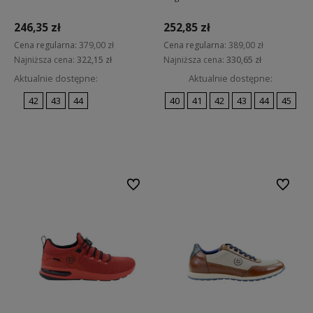
246,35 zł
252,85 zł
Cena regularna:
379,00 zł
Cena regularna:
389,00 zł
Najniższa cena:
322,15 zł
Najniższa cena:
330,65 zł
Aktualnie dostępne:
Aktualnie dostępne:
42
43
44
40
41
42
43
44
45
Do koszyka
Do koszyka
Do ulubionych
Do ulubi