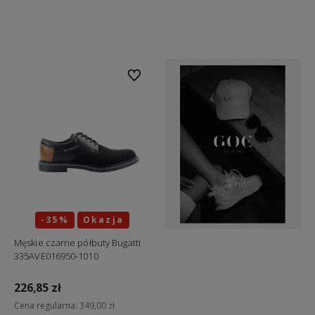
Do koszyka
Do koszyka
Do ulubionych
-35%
Okazja
Męskie czarne półbuty Bugatti
335AVE016950-1010
226,85 zł
Cena regularna:
349,00 zł