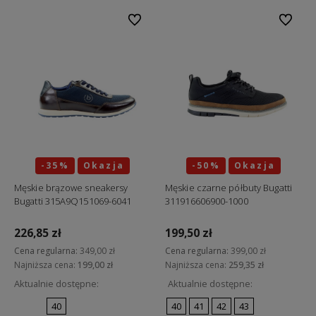
Do ulubionych
Do ulubi
-35%
Okazja
-50%
Okazja
Męskie brązowe sneakersy
Męskie czarne półbuty Bugatti
Bugatti 315A9Q151069-6041
311916606900-1000
226,85 zł
199,50 zł
Cena regularna:
349,00 zł
Cena regularna:
399,00 zł
Najniższa cena:
199,00 zł
Najniższa cena:
259,35 zł
Aktualnie dostępne:
Aktualnie dostępne:
40
40
41
42
43