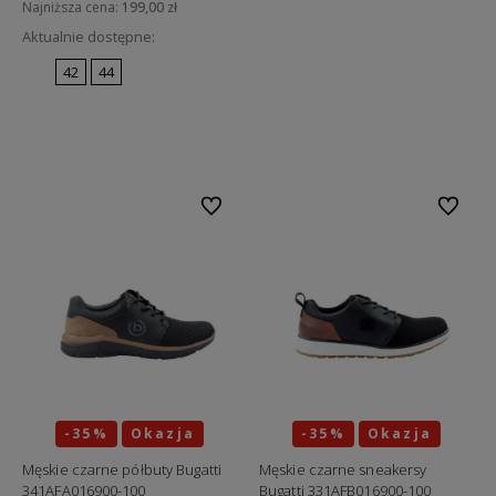
Najniższa cena:
199,00 zł
Aktualnie dostępne:
42
44
Do koszyka
Do ulubionych
Do ulubi
-35%
Okazja
-35%
Okazja
Męskie czarne półbuty Bugatti
Męskie czarne sneakersy
341AFA016900-100
Bugatti 331AFB016900-100