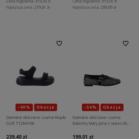
Cena regularna:
419,00 zł
Cena regularna:
419,00 zł
Najniższa cena:
279,01 zł
Najniższa cena:
299,00 zł
Do koszyka
Do koszyka
Do ulubionych
Do ulubi
-40%
Okazja
-54%
Okazja
Damskie skórzane czarne klapki
Damskie skórzane czarne
GOE TT2N4106
baleriny Mary Jane z siateczki
GOE TT2N4209
239,40 zł
199,01 zł