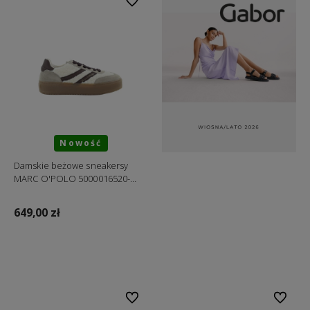
Do ulubionych
Nowość
Damskie beżowe sneakersy
MARC O'POLO 5000016520-
1740
649,00 zł
Do koszyka
Do ulubionych
Do ulubi