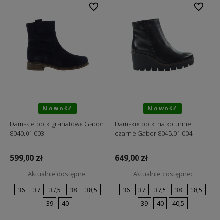
Do ulubionych
Do ulubi
Nowość
Nowość
Damskie botki granatowe Gabor
Damskie botki na koturnie
8040.01.003
czarne Gabor 8045.01.004
599,00 zł
649,00 zł
Aktualnie dostępne:
Aktualnie dostępne:
36
37
37,5
38
38,5
36
37
37,5
38
38,5
39
40
39
40
40,5