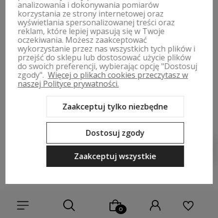
analizowania i dokonywania pomiarów
beżowe GOE TT2N4001
fioletowe na platformie GOE
korzystania ze strony internetowej oraz
TT2N4054
wyświetlania spersonalizowanej treści oraz
199,01 zł
199,01 zł
reklam, które lepiej wpasują się w Twoje
oczekiwania. Możesz zaakceptować
Cena regularna:
429,00 zł
Cena regularna:
429,00 zł
wykorzystanie przez nas wszystkich tych plików i
Najniższa cena:
248,99 zł
Najniższa cena:
278,98 zł
przejść do sklepu lub dostosować użycie plików
do swoich preferencji, wybierając opcję "Dostosuj
Do koszyka
Do koszyka
zgody".
Więcej o plikach cookies przeczytasz w
naszej Polityce prywatności.
Zaakceptuj tylko niezbędne
Do ulubionych
Do ulubi
Dostosuj zgody
Zaakceptuj wszystkie
-54%
Okazja
-53%
Okazja