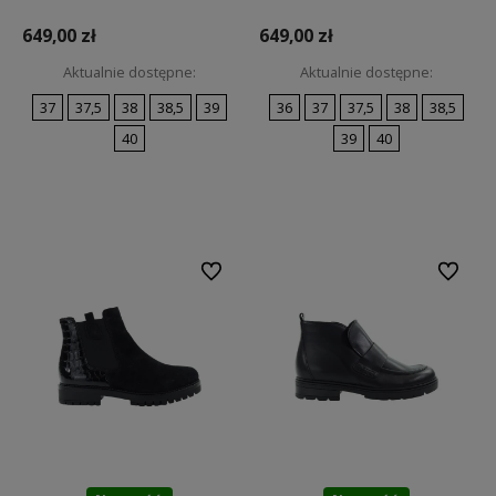
649,00 zł
649,00 zł
Aktualnie dostępne:
Aktualnie dostępne:
37
37,5
38
38,5
39
36
37
37,5
38
38,5
40
39
40
Do koszyka
Do koszyka
Do ulubionych
Do ulubi