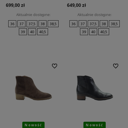
699,00 zł
649,00 zł
Aktualnie dostępne:
Aktualnie dostępne:
36
37
37,5
38
38,5
36
37
37,5
38
38,5
39
40
40,5
39
40
40,5
Do koszyka
Do koszyka
Do ulubionych
Do ulubi
Nowość
Nowość