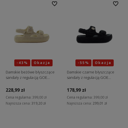
Do ulubionych
Do ulubi
-43%
Okazja
-55%
Okazja
Damskie beżówe błyszczące
Damskie czarne błyszczące
sandały z regulacją GOE
sandały z regulacją GOE
TT2N4101
TT2N4102
228,99 zł
178,99 zł
Cena regularna:
399,00 zł
Cena regularna:
399,00 zł
Najniższa cena:
319,20 zł
Najniższa cena:
299,01 zł
Do koszyka
Do koszyka