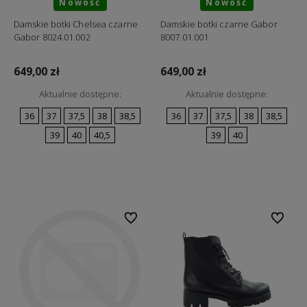
Nowość
Nowość
Damskie botki Chelsea czarne
Damskie botki czarne Gabor
Gabor 8024.01.002
8007.01.001
649,00 zł
649,00 zł
Aktualnie dostępne:
Aktualnie dostępne:
36
37
37,5
38
38,5
36
37
37,5
38
38,5
39
40
40,5
39
40
Do koszyka
Do koszyka
Do ulubionych
Do ulubi