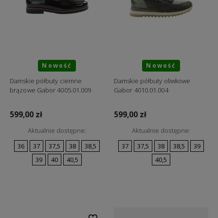
Nowość
Nowość
Damskie półbuty ciemne
Damskie półbuty oliwkowe
brązowe Gabor 4005.01.009
Gabor 4010.01.004
599,00 zł
599,00 zł
Aktualnie dostępne:
Aktualnie dostępne:
36
37
37,5
38
38,5
37
37,5
38
38,5
39
39
40
40,5
40,5
Do koszyka
Do koszyka