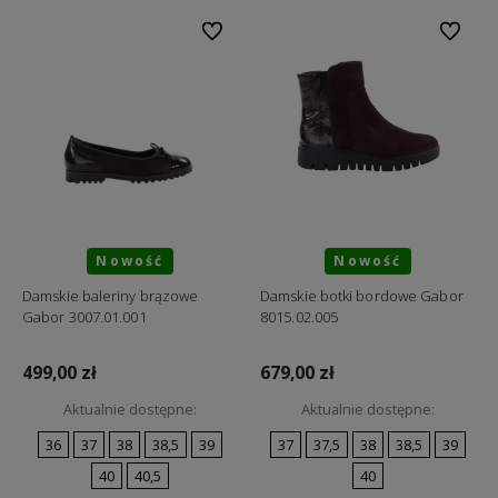
Do ulubionych
Do ulubi
Nowość
Nowość
Damskie baleriny brązowe
Damskie botki bordowe Gabor
Gabor 3007.01.001
8015.02.005
499,00 zł
679,00 zł
Aktualnie dostępne:
Aktualnie dostępne:
36
37
38
38,5
39
37
37,5
38
38,5
39
40
40,5
40