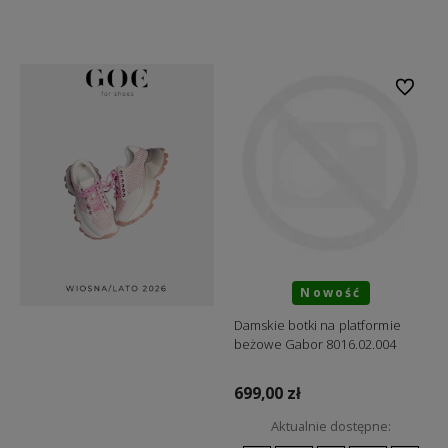
Do koszyka
Do koszyka
Do ulubi
Nowość
Damskie botki na platformie
beżowe Gabor 8016.02.004
699,00 zł
Aktualnie dostępne: