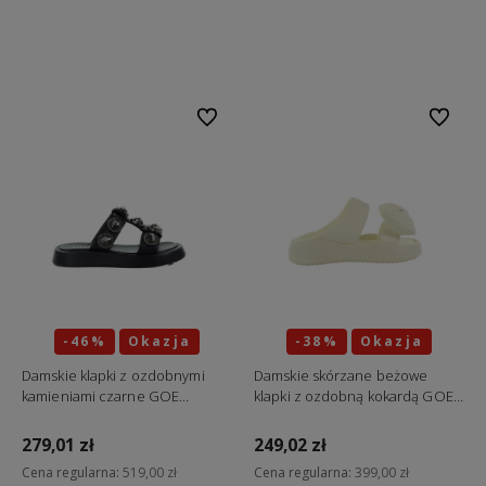
Do koszyka
Do koszyka
Do ulubionych
Do ulubi
-46%
Okazja
-38%
Okazja
Damskie klapki z ozdobnymi
Damskie skórzane beżowe
kamieniami czarne GOE
klapki z ozdobną kokardą GOE
TT2N4248
TT2N4109
279,01 zł
249,02 zł
Cena regularna:
519,00 zł
Cena regularna:
399,00 zł