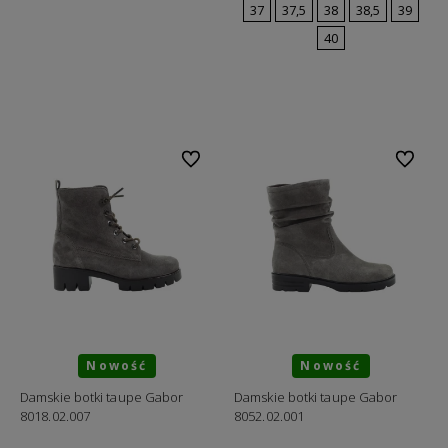
37
37,5
38
38,5
39
40
Do koszyka
Do ulubionych
Do ulubi
Nowość
Nowość
Damskie botki taupe Gabor
Damskie botki taupe Gabor
8018.02.007
8052.02.001