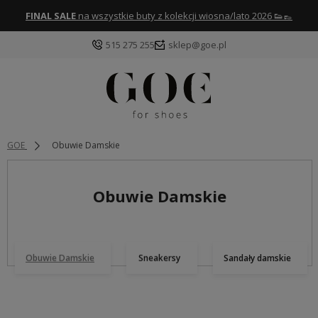
FINAL SALE
na wszystkie buty z kolekcji wiosna/lato 2026 👟👞
515 275 255
sklep@goe.pl
GOE
Obuwie Damskie
Obuwie Damskie
Obuwie Damskie
Sneakersy
Sandały damskie