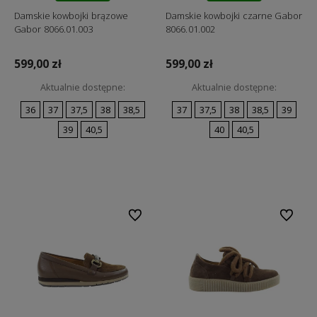
Damskie kowbojki brązowe
Damskie kowbojki czarne Gabor
Gabor 8066.01.003
8066.01.002
599,00 zł
599,00 zł
Aktualnie dostępne:
Aktualnie dostępne:
36
37
37,5
38
38,5
37
37,5
38
38,5
39
39
40,5
40
40,5
Do koszyka
Do koszyka
Do ulubionych
Do ulubi