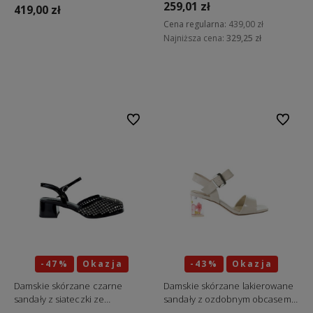
259,01 zł
419,00 zł
Cena regularna:
439,00 zł
Najniższa cena:
329,25 zł
Do koszyka
Do koszyka
Do ulubionych
Do ulubi
-47%
Okazja
-43%
Okazja
Damskie skórzane czarne
Damskie skórzane lakierowane
sandały z siateczki ze
sandały z ozdobnym obcasem
zdobieniami GOE TT2N4210
TT2N4228