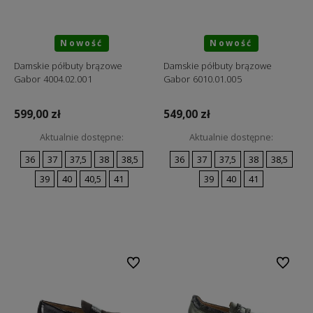
Nowość
Nowość
Damskie półbuty brązowe
Damskie półbuty brązowe
Gabor 4004.02.001
Gabor 6010.01.005
599,00 zł
549,00 zł
Aktualnie dostępne:
Aktualnie dostępne:
36
37
37,5
38
38,5
36
37
37,5
38
38,5
39
40
40,5
41
39
40
41
Do koszyka
Do koszyka
Do ulubionych
Do ulubi