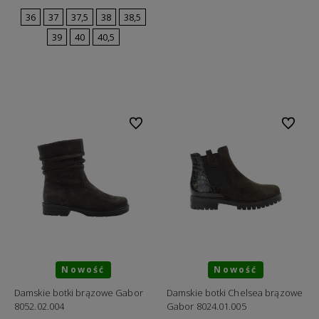
36
37
37,5
38
38,5
39
40
40,5
Do koszyka
Do ulubionych
Do ulubi
Nowość
Nowość
Damskie botki brązowe Gabor
Damskie botki Chelsea brązowe
8052.02.004
Gabor 8024.01.005