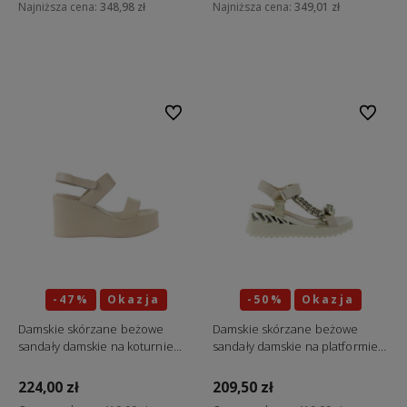
Najniższa cena:
348,98 zł
Najniższa cena:
349,01 zł
Do koszyka
Do koszyka
Do ulubionych
Do ulubi
-47%
Okazja
-50%
Okazja
Damskie skórzane beżowe
Damskie skórzane beżowe
sandały damskie na koturnie
sandały damskie na platformie z
GOE TT2N4230
regulacją GOE TT2N4240
224,00 zł
209,50 zł