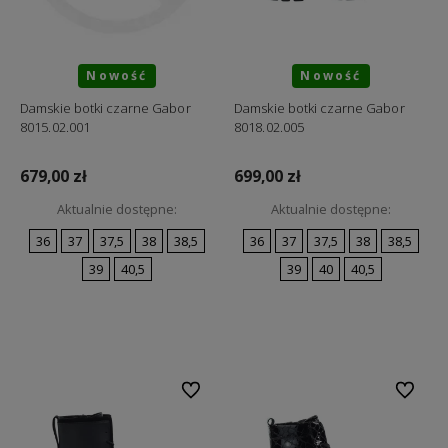
Nowość
Nowość
Damskie botki czarne Gabor
Damskie botki czarne Gabor
8015.02.001
8018.02.005
679,00 zł
699,00 zł
Aktualnie dostępne:
Aktualnie dostępne:
36
37
37,5
38
38,5
36
37
37,5
38
38,5
39
40,5
39
40
40,5
Do koszyka
Do koszyka
Do ulubionych
Do ulubi