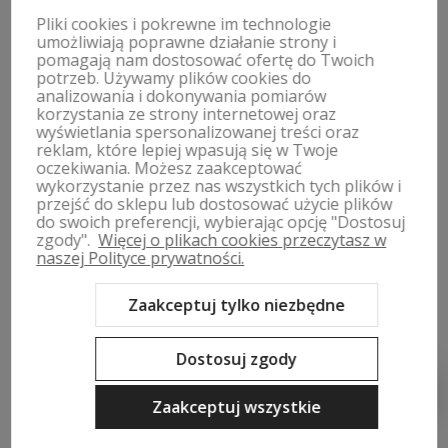
Pliki cookies i pokrewne im technologie
ZWROTY, WYMIANY | REGULAMIN
umożliwiają poprawne działanie strony i
pomagają nam dostosować ofertę do Twoich
potrzeb. Używamy plików cookies do
MOJE KONTO
analizowania i dokonywania pomiarów
korzystania ze strony internetowej oraz
wyświetlania spersonalizowanej treści oraz
PŁATNOŚCI I DOSTAWA
reklam, które lepiej wpasują się w Twoje
oczekiwania. Możesz zaakceptować
wykorzystanie przez nas wszystkich tych plików i
INFORMACJE
przejść do sklepu lub dostosować użycie plików
do swoich preferencji, wybierając opcję "Dostosuj
O NAS
zgody".
Więcej o plikach cookies przeczytasz w
naszej Polityce prywatności.
Zaakceptuj tylko niezbędne
Sklep internetowy Shoper Premium
Szablon Shoper Modern 3.0™
od GrowCommerce
Dostosuj zgody
Zaakceptuj wszystkie