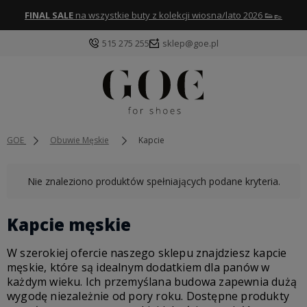
FINAL SALE
na wszystkie buty z kolekcji wiosna/lato 2026 👟👞
515 275 255
sklep@goe.pl
GOE
Obuwie Męskie
Kapcie
Nie znaleziono produktów spełniających podane kryteria.
Kapcie męskie
W szerokiej ofercie naszego sklepu znajdziesz
kapcie
męskie
, które są idealnym dodatkiem dla panów w
każdym wieku. Ich przemyślana budowa zapewnia dużą
wygodę niezależnie od pory roku. Dostępne produkty