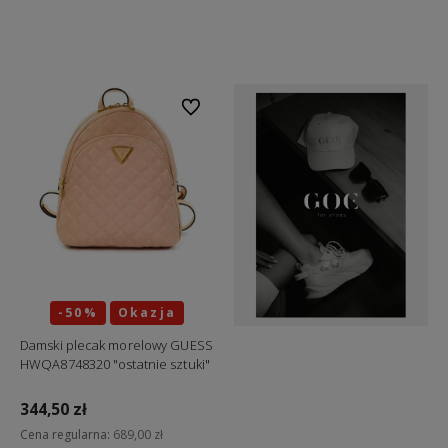
Do koszyka
Do koszyka
Do ulubionych
-50%
Okazja
Damski plecak morelowy GUESS
HWQA8748320 "ostatnie sztuki"
344,50 zł
Cena regularna:
689,00 zł