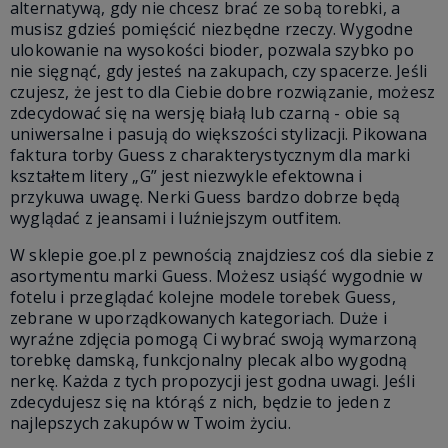
alternatywą, gdy nie chcesz brać ze sobą torebki, a
musisz gdzieś pomięścić niezbędne rzeczy. Wygodne
ulokowanie na wysokości bioder, pozwala szybko po
nie sięgnąć, gdy jesteś na zakupach, czy spacerze. Jeśli
czujesz, że jest to dla Ciebie dobre rozwiązanie, możesz
zdecydować się na wersję białą lub czarną - obie są
uniwersalne i pasują do większości stylizacji. Pikowana
faktura torby Guess z charakterystycznym dla marki
kształtem litery „G” jest niezwykle efektowna i
przykuwa uwagę. Nerki Guess bardzo dobrze będą
wyglądać z jeansami i luźniejszym outfitem.
W sklepie goe.pl z pewnością znajdziesz coś dla siebie z
asortymentu marki Guess. Możesz usiąść wygodnie w
fotelu i przeglądać kolejne modele torebek Guess,
zebrane w uporządkowanych kategoriach. Duże i
wyraźne zdjęcia pomogą Ci wybrać swoją wymarzoną
torebkę damską, funkcjonalny plecak albo wygodną
nerkę. Każda z tych propozycji jest godna uwagi. Jeśli
zdecydujesz się na którąś z nich, będzie to jeden z
najlepszych zakupów w Twoim życiu.