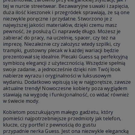
tej w nurcie streetwear. Bezawaryjne suwaki i zapięcia,
duża ilość kieszonek i przegródek sprawiają, że są one
niezwykle poręczne i przydatne. Stworzono je z
najwyższej jakości materiałów, dzięki czemu masz
pewność, że posłużą Ci naprawdę długo. Możesz je
zabierać do pracy, na uczelnię, spacer, czy też na
imprezę. Niezależnie czy założysz wtedy szpilki, czy
trampki, gustowny plecak w każdej wariacji będzie
prezentował się idealnie. Plecaki Guess są perfekcyjną
symbiozą elegancji z użytecznością. Wszędzie spełnią
swoje zadanie, a jednocześnie dzięki nim Twój look
nabierze wyrazu i oryginalności w luksusowym
wydaniu. Dodatkowo wpisują się w najgorętsze, zawsze
aktualne trendy! Nowoczesne kobiety poza wyglądem
stawiają na wygodę i funkcjonalność, co widać również
w świecie mody.
Kobietom poszukującym małego gadżetu, który
pomieści najpotrzebniejsze przedmioty jak telefon,
klucze, czy portfel z pewnością do gustu
przypadnie nerka Guess. Jest ona niezwykle elegancką