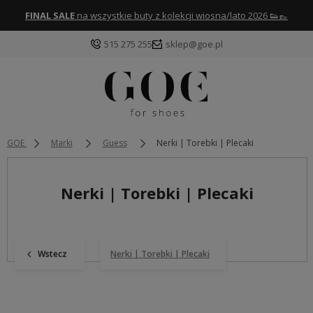
FINAL SALE
na wszystkie buty z kolekcji wiosna/lato 2026 👟👞
515 275 255
sklep@goe.pl
GOE
Marki
Guess
Nerki | Torebki | Plecaki
Nerki | Torebki | Plecaki
Wstecz
Nerki | Torebki | Plecaki