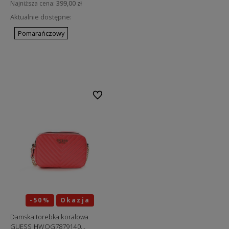
Najniższa cena:
399,00 zł
Aktualnie dostępne:
Pomarańczowy
Do koszyka
Do ulubionych
-50%
Okazja
Damska torebka koralowa
GUESS HWQG7879140