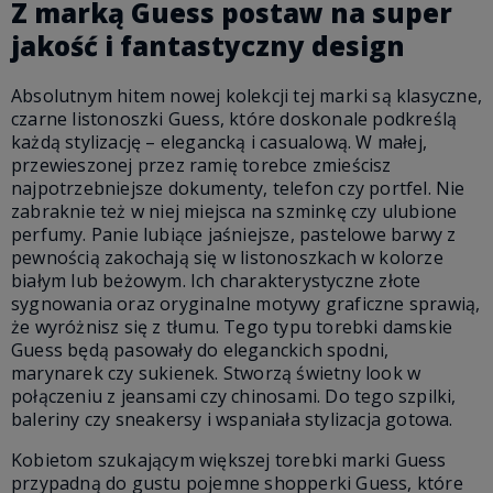
Z marką Guess postaw na super
jakość i fantastyczny design
Absolutnym hitem nowej kolekcji tej marki są klasyczne,
czarne listonoszki Guess, które doskonale podkreślą
każdą stylizację – elegancką i casualową. W małej,
przewieszonej przez ramię torebce zmieścisz
najpotrzebniejsze dokumenty, telefon czy portfel. Nie
zabraknie też w niej miejsca na szminkę czy ulubione
perfumy. Panie lubiące jaśniejsze, pastelowe barwy z
pewnością zakochają się w listonoszkach w kolorze
białym lub beżowym. Ich charakterystyczne złote
sygnowania oraz oryginalne motywy graficzne sprawią,
że wyróżnisz się z tłumu. Tego typu torebki damskie
Guess będą pasowały do eleganckich spodni,
marynarek czy sukienek. Stworzą świetny look w
połączeniu z jeansami czy chinosami. Do tego szpilki,
baleriny czy sneakersy i wspaniała stylizacja gotowa.
Kobietom szukającym większej torebki marki Guess
przypadną do gustu pojemne shopperki Guess, które