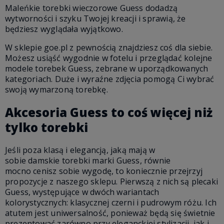
Maleńkie torebki wieczorowe Guess dodadzą
wytworności i szyku Twojej kreacji i sprawią, że
będziesz wyglądała wyjątkowo.
W sklepie goe.pl z pewnością znajdziesz coś dla siebie.
Możesz usiąść wygodnie w fotelu i przeglądać kolejne
modele torebek Guess, zebrane w uporządkowanych
kategoriach. Duże i wyraźne zdjęcia pomogą Ci wybrać
swoją wymarzoną torebkę.
Akcesoria Guess to coś więcej niż
tylko torebki
Jeśli poza klasą i elegancją, jaką mają w
sobie damskie torebki marki Guess, równie
mocno cenisz sobie wygodę, to koniecznie przejrzyj
propozycje z naszego sklepu. Pierwszą z nich są plecaki
Guess, występujące w dwóch wariantach
kolorystycznych: klasycznej czerni i pudrowym różu. Ich
atutem jest uniwersalność, ponieważ będą się świetnie
prezentować zarówno przy eleganckiej stylizacji, jak i