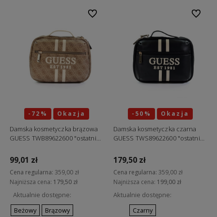
Do ulubionych
Do ulubi
-72%
Okazja
-50%
Okazja
Damska kosmetyczka brązowa
Damska kosmetyczka czarna
GUESS TWB89622600 "ostatnie
GUESS TWS89622600 "ostatnie
sztuki"
sztuki"
99,01 zł
179,50 zł
Cena regularna:
359,00 zł
Cena regularna:
359,00 zł
Najniższa cena:
179,50 zł
Najniższa cena:
199,00 zł
Aktualnie dostępne:
Aktualnie dostępne:
Beżowy
Brązowy
Czarny