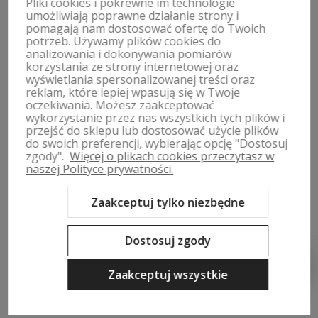
Pliki cookies i pokrewne im technologie
umożliwiają poprawne działanie strony i
pomagają nam dostosować ofertę do Twoich
ZWROTY, WYMIANY | REGULAMIN
potrzeb. Używamy plików cookies do
analizowania i dokonywania pomiarów
korzystania ze strony internetowej oraz
MOJE KONTO
wyświetlania spersonalizowanej treści oraz
reklam, które lepiej wpasują się w Twoje
oczekiwania. Możesz zaakceptować
PŁATNOŚCI I DOSTAWA
wykorzystanie przez nas wszystkich tych plików i
przejść do sklepu lub dostosować użycie plików
INFORMACJE
do swoich preferencji, wybierając opcję "Dostosuj
zgody".
Więcej o plikach cookies przeczytasz w
naszej Polityce prywatności.
O NAS
Zaakceptuj tylko niezbędne
Dostosuj zgody
Sklep internetowy Shoper Premium
Szablon Shoper Modern 3.0™
od GrowCommerce
Zaakceptuj wszystkie