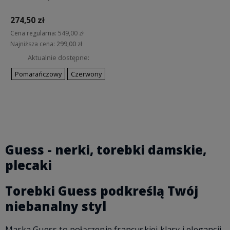
"ostatnie sztuki"
274,50 zł
Cena regularna:
549,00 zł
Najniższa cena:
299,00 zł
Aktualnie dostępne:
Pomarańczowy
Czerwony
Do koszyka
Guess - nerki, torebki damskie,
plecaki
Torebki Guess podkreślą Twój
niebanalny styl
Marka Guess to połączenie francuskiej klasy i elegancji