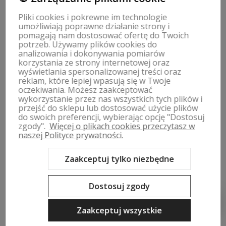
Pliki cookies i pokrewne im technologie
umożliwiają poprawne działanie strony i
pomagają nam dostosować ofertę do Twoich
ZWROTY, WYMIANY | REGULAMIN
potrzeb. Używamy plików cookies do
analizowania i dokonywania pomiarów
korzystania ze strony internetowej oraz
MOJE KONTO
wyświetlania spersonalizowanej treści oraz
reklam, które lepiej wpasują się w Twoje
oczekiwania. Możesz zaakceptować
PŁATNOŚCI I DOSTAWA
wykorzystanie przez nas wszystkich tych plików i
przejść do sklepu lub dostosować użycie plików
INFORMACJE
do swoich preferencji, wybierając opcję "Dostosuj
zgody".
Więcej o plikach cookies przeczytasz w
naszej Polityce prywatności.
O NAS
Zaakceptuj tylko niezbędne
Dostosuj zgody
Sklep internetowy Shoper Premium
Szablon Shoper Modern 3.0™
od GrowCommerce
Zaakceptuj wszystkie