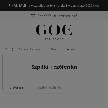
FINAL SALE
na wszystkie buty z kolekcji wiosna/lato 2026 👟👞
515 275 255
sklep@goe.pl
GOE
Obuwie Damskie
Szpilki i czółenka
Szpilki i czółenka
Wstecz
Szpilki i czółenka