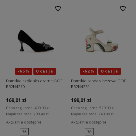
Do ulubionych
Do ulubi
-66%
Okazja
-62%
Okazja
Damskie czółenka czarne GOE
Damskie sandały beżowe GOE
RR2N4210
RR2N4251
169,01 zł
199,01 zł
Cena regularna:
499,00 zł
Cena regularna:
529,00 zł
Najniższa cena:
299,40 zł
Najniższa cena:
249,00 zł
Aktualnie dostępne:
Aktualnie dostępne:
36
38