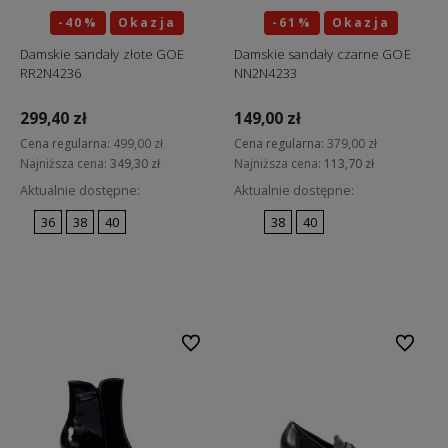
-40%
Okazja
-61%
Okazja
Damskie sandały złote GOE
Damskie sandały czarne GOE
RR2N4236
NN2N4233
299,40 zł
149,00 zł
Cena regularna:
499,00 zł
Cena regularna:
379,00 zł
Najniższa cena:
349,30 zł
Najniższa cena:
113,70 zł
Aktualnie dostępne:
Aktualnie dostępne:
36
38
40
38
40
Do koszyka
Do koszyka
Do ulubionych
Do ulubi