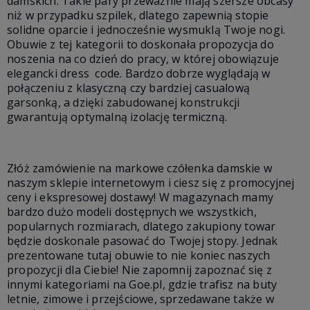
damskich. Takie pary przeważnie mają szersze obcasy
niż w przypadku szpilek, dlatego zapewnią stopie
solidne oparcie i jednocześnie wysmuklą Twoje nogi.
Obuwie z tej kategorii to doskonała propozycja do
noszenia na co dzień do pracy, w której obowiązuje
elegancki dress code. Bardzo dobrze wyglądają w
połączeniu z klasyczną czy bardziej casualową
garsonką, a dzięki zabudowanej konstrukcji
gwarantują optymalną izolację termiczną.
Złóż zamówienie na markowe czółenka damskie w
naszym sklepie internetowym i ciesz się z promocyjnej
ceny i ekspresowej dostawy! W magazynach mamy
bardzo dużo modeli dostępnych we wszystkich,
popularnych rozmiarach, dlatego zakupiony towar
będzie doskonale pasować do Twojej stopy. Jednak
prezentowane tutaj obuwie to nie koniec naszych
propozycji dla Ciebie! Nie zapomnij zapoznać się z
innymi kategoriami na Goe.pl, gdzie trafisz na buty
letnie, zimowe i przejściowe, sprzedawane także w