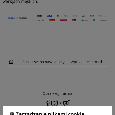
wersjach męskich.
Zapisz się na nasz biuletyn – Wpisz adres e-mail
Obserwuj nas na
polityce prywatności
🍪 Zarządzanie plikami cookie