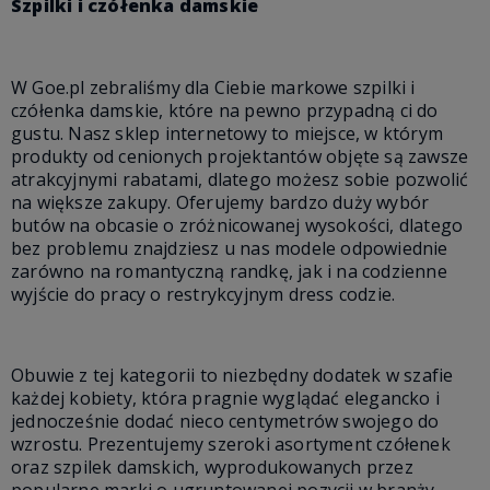
Szpilki i czółenka damskie
W Goe.pl zebraliśmy dla Ciebie markowe szpilki i
czółenka damskie, które na pewno przypadną ci do
gustu. Nasz sklep internetowy to miejsce, w którym
produkty od cenionych projektantów objęte są zawsze
atrakcyjnymi rabatami, dlatego możesz sobie pozwolić
na większe zakupy. Oferujemy bardzo duży wybór
butów na obcasie o zróżnicowanej wysokości, dlatego
bez problemu znajdziesz u nas modele odpowiednie
zarówno na romantyczną randkę, jak i na codzienne
wyjście do pracy o restrykcyjnym dress codzie.
Obuwie z tej kategorii to niezbędny dodatek w szafie
każdej kobiety, która pragnie wyglądać elegancko i
jednocześnie dodać nieco centymetrów swojego do
wzrostu. Prezentujemy szeroki asortyment czółenek
oraz szpilek damskich, wyprodukowanych przez
popularne marki o ugruntowanej pozycji w branży