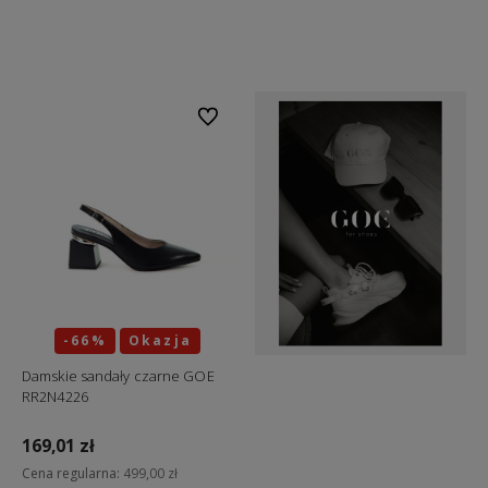
Do koszyka
Do koszyka
Do ulubionych
-66%
Okazja
Damskie sandały czarne GOE
RR2N4226
169,01 zł
Cena regularna:
499,00 zł