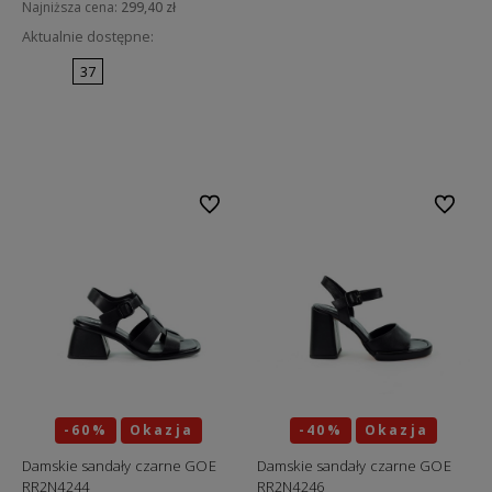
Najniższa cena:
299,40 zł
Aktualnie dostępne:
37
Do koszyka
Do ulubionych
Do ulubi
-60%
Okazja
-40%
Okazja
Damskie sandały czarne GOE
Damskie sandały czarne GOE
RR2N4244
RR2N4246