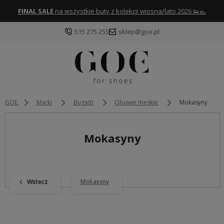
FINAL SALE
na wszystkie buty z kolekcji wiosna/lato 2026 👟👞
515 275 255
sklep@goe.pl
GOE
Marki
Bugatti
Obuwie męskie
Mokasyny
Mokasyny
Wstecz
Mokasyny