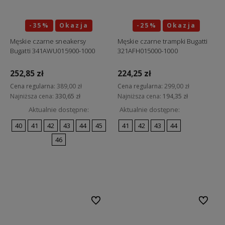
-35%
Okazja
-25%
Okazja
Męskie czarne sneakersy
Męskie czarne trampki Bugatti
Bugatti 341AWU015900-1000
321AFH015000-1000
252,85 zł
224,25 zł
Cena regularna:
389,00 zł
Cena regularna:
299,00 zł
Najniższa cena:
330,65 zł
Najniższa cena:
194,35 zł
Aktualnie dostępne:
Aktualnie dostępne:
40
41
42
43
44
45
41
42
43
44
46
Do koszyka
Do koszyka
Do ulubionych
Do ulubi