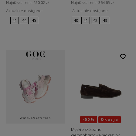
Najniższa cena:
250,02 zł
Najniższa cena:
364,65 zł
Aktualnie dostępne:
Aktualnie dostępne:
41
44
45
40
41
42
43
Do koszyka
Do koszyka
Do ulubi
-50%
Okazja
Męskie skórzane
ciemnobrązowe mokasyny