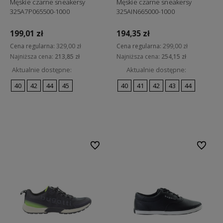
Męskie czarne sneakersy
Męskie czarne sneakersy
325A7P065500-1000
325AIN665000-1000
199,01 zł
194,35 zł
Cena regularna:
329,00 zł
Cena regularna:
299,00 zł
Najniższa cena:
213,85 zł
Najniższa cena:
254,15 zł
Aktualnie dostępne:
Aktualnie dostępne:
40
42
44
45
40
41
42
43
44
Do koszyka
Do koszyka
Do ulubionych
Do ulubi