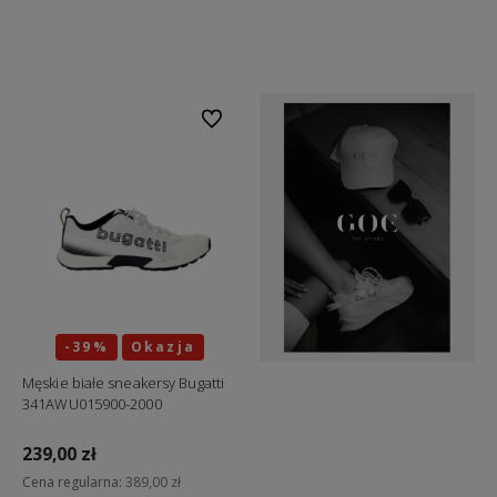
Do koszyka
Do koszyka
Do ulubionych
-39%
Okazja
Męskie białe sneakersy Bugatti
341AWU015900-2000
239,00 zł
Cena regularna:
389,00 zł