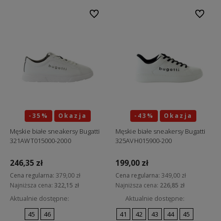
Do ulubionych
Do ulubi
-35%
Okazja
-43%
Okazja
Męskie białe sneakersy Bugatti
Męskie białe sneakersy Bugatti
321AWT015000-2000
325AVH015900-200
246,35 zł
199,00 zł
Cena regularna:
379,00 zł
Cena regularna:
349,00 zł
Najniższa cena:
322,15 zł
Najniższa cena:
226,85 zł
Aktualnie dostępne:
Aktualnie dostępne:
45
46
41
42
43
44
45