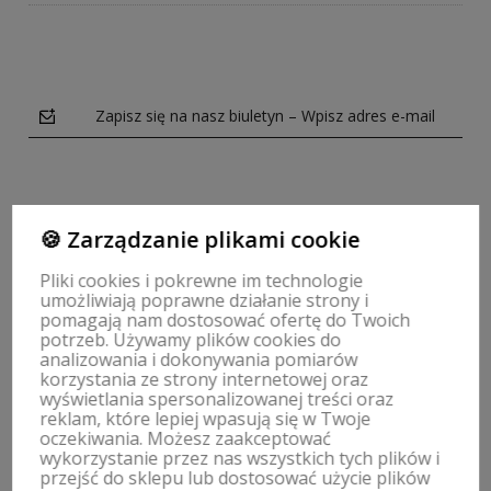
Zapisz się na nasz biuletyn – Wpisz adres e-mail
🍪 Zarządzanie plikami cookie
Obserwuj nas na
Pliki cookies i pokrewne im technologie
umożliwiają poprawne działanie strony i
polityce prywatności
pomagają nam dostosować ofertę do Twoich
potrzeb. Używamy plików cookies do
analizowania i dokonywania pomiarów
korzystania ze strony internetowej oraz
wyświetlania spersonalizowanej treści oraz
reklam, które lepiej wpasują się w Twoje
ZWROTY, WYMIANY | REGULAMIN
oczekiwania. Możesz zaakceptować
wykorzystanie przez nas wszystkich tych plików i
przejść do sklepu lub dostosować użycie plików
MOJE KONTO