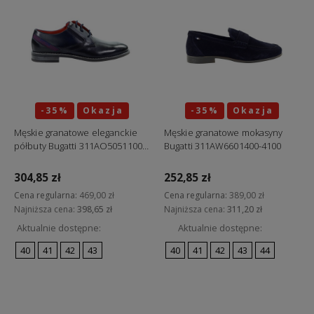
-35%
Okazja
-35%
Okazja
Męskie granatowe eleganckie
Męskie granatowe mokasyny
półbuty Bugatti 311AO5051100-
Bugatti 311AW6601400-4100
4100
304,85 zł
252,85 zł
Cena regularna:
469,00 zł
Cena regularna:
389,00 zł
Najniższa cena:
398,65 zł
Najniższa cena:
311,20 zł
Aktualnie dostępne:
Aktualnie dostępne:
40
41
42
43
40
41
42
43
44
Do koszyka
Do koszyka