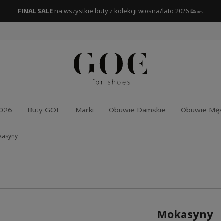
FINAL SALE
na wszystkie buty z kolekcji wiosna/lato 2026 👟👞
2026
Buty GOE
Marki
Obuwie Damskie
Obuwie Męs
kasyny
Mokasyny