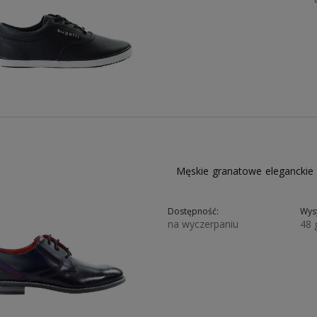
224,25 zł
299,00 zł
194,35 zł
Męskie granatowe eleganckie
Dostępność:
Wysy
na wyczerpaniu
48 
304,85 zł
469,00 zł
398,65 zł