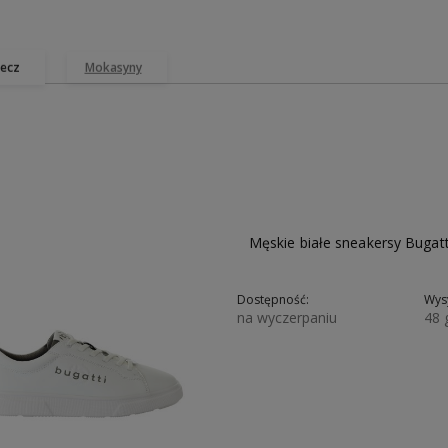
ecz
Mokasyny
produkty są
Skorzystaj z darmowej dostawy
Na rynku obuwia
dlatego możesz
już od
100 zł!
1999 roku. Od p
esową dostawę!
produkujemy b
Męskie białe sneakersy Buga
Dostępność:
Wysy
na wyczerpaniu
48 
246,35 zł
379,00 zł
322,15 zł