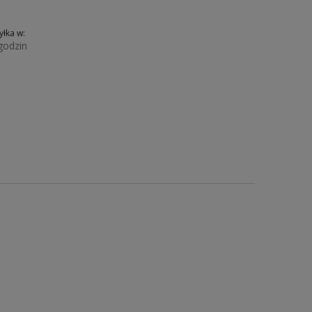
łka w:
godzin
Do koszyka
40
41
42
43
44
45
46