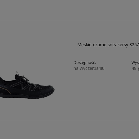
Męskie czarne sneakersy 32
Dostępność:
Wysy
na wyczerpaniu
48 
194,35 zł
299,00 zł
254,15 zł