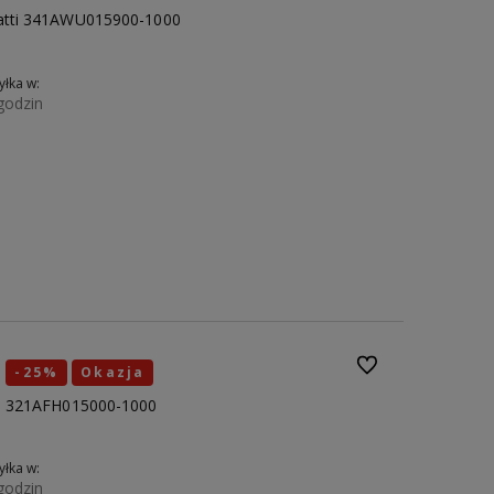
gatti 341AWU015900-1000
łka w:
godzin
Do koszyka
40
41
42
43
44
45
46
Do ulubionych
-25%
Okazja
ti 321AFH015000-1000
łka w:
godzin