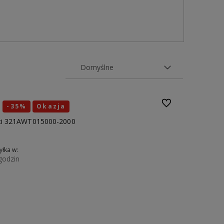
 funkcjonujemy od
GOE to najmłodsza marka z naszego
onad
20 lat
portfolio, która
uty.
jest wypadkową ponad
25 lat
doświadczenia
.
Do ulubionych
-35%
Okazja
tti 321AWT015000-2000
łka w:
godzin
Do koszyka
45
46