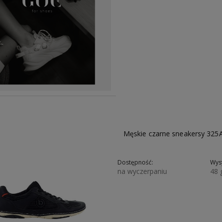
Męskie czarne sneakersy 32
Dostępność:
Wysy
na wyczerpaniu
48 
199,01 zł
329,00 zł
213,85 zł