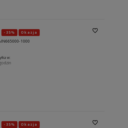
44
45
Do ulubionych
-35%
Okazja
5AIN665000-1000
łka w:
godzin
Do koszyka
40
41
42
43
44
Do ulubionych
-35%
Okazja