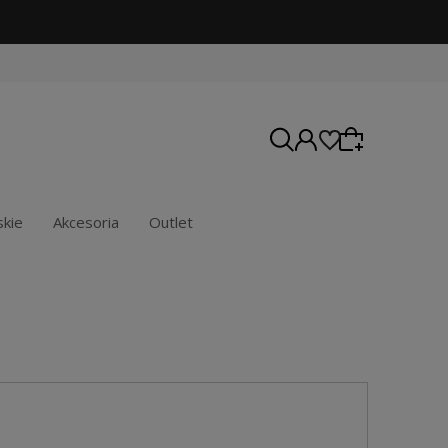
kie
Akcesoria
Outlet
Wybierz coś dla siebie z naszej aktualnej oferty
lub zaloguj się, aby przywrócić dodane produkty
do listy z poprzedniej sesji.