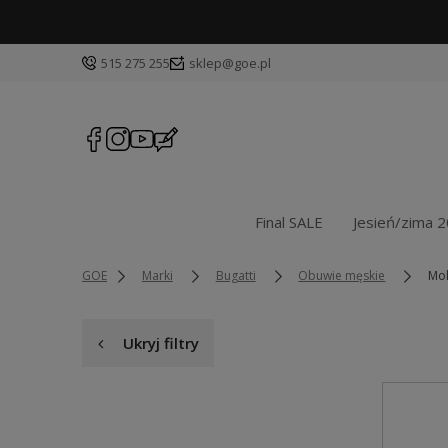
515 275 255
sklep@goe.pl
Final SALE
Jesień/zima 
GOE
Marki
Bugatti
Obuwie męskie
Mo
Ukryj filtry