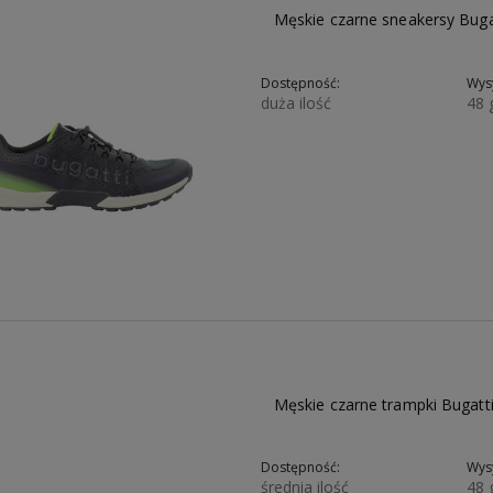
Męskie czarne sneakersy Bu
Dostępność:
Wysy
duża ilość
48 
252,85 zł
389,00 zł
330,65 zł
Męskie czarne trampki Bugat
Dostępność:
Wysy
średnia ilość
48 