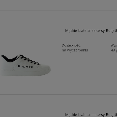
Męskie białe sneakersy Buga
Dostępność:
Wysy
na wyczerpaniu
48 
199,00 zł
349,00 zł
226,85 zł
Męskie białe sneakersy Buga