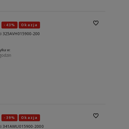
Do ulubionych
-43%
Okazja
tti 325AVH015900-200
łka w:
godzin
Do koszyka
41
42
43
44
45
Do ulubionych
-39%
Okazja
tti 341AWU015900-2000