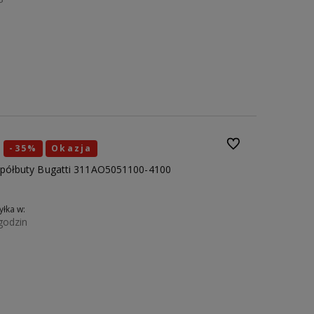
Do koszyka
41
42
43
44
Do ulubionych
-35%
Okazja
 półbuty Bugatti 311AO5051100-4100
łka w:
godzin
Do koszyka
40
41
42
43