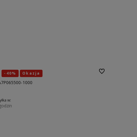
Do ulubionych
-40%
Okazja
5A7P065500-1000
łka w:
godzin
Do koszyka
40
42