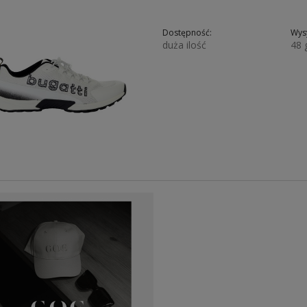
Dostępność:
Wysy
duża ilość
48 
239,00 zł
389,00 zł
252,85 zł