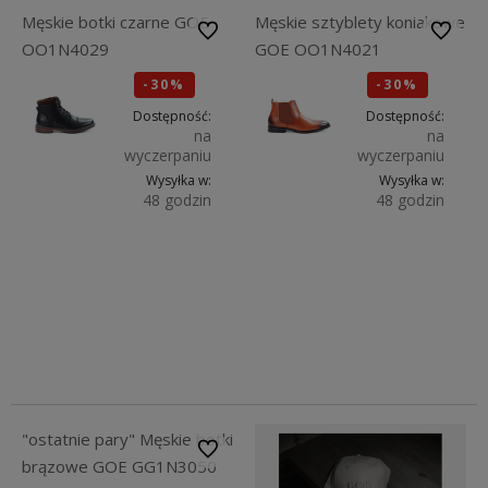
Męskie botki czarne GOE
Męskie sztyblety koniakowe
Do ulubionych
Do ulubi
OO1N4029
GOE OO1N4021
-30%
-30%
Okazja
Okazja
Dostępność:
Dostępność:
na
na
wyczerpaniu
wyczerpaniu
Wysyłka w:
Wysyłka w:
48 godzin
48 godzin
Do
349,30 zł
405,30 zł
koszyka
44
45
41
44
499,00 zł
579,00 zł
449,10 zł
521,10 zł
"ostatnie pary" Męskie botki
Do ulubionych
brązowe GOE GG1N3050