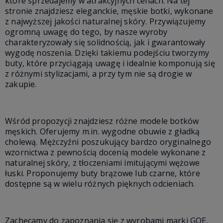
które sprzedajemy w atrakcyjnych cenach. Na tej
stronie znajdziesz eleganckie, męskie botki, wykonane
z najwyższej jakości naturalnej skóry. Przywiązujemy
ogromną uwagę do tego, by nasze wyroby
charakteryzowały się solidnością, jak i gwarantowały
wygodę noszenia. Dzięki takiemu podejściu tworzymy
buty, które przyciągają uwagę i idealnie komponują się
z różnymi stylizacjami, a przy tym nie są drogie w
zakupie.
Wśród propozycji znajdziesz różne modele botków
męskich. Oferujemy m.in. wygodne obuwie z gładką
cholewą. Mężczyźni poszukujący bardzo oryginalnego
wzornictwa z pewnością docenią modele wykonane z
naturalnej skóry, z tłoczeniami imitującymi wężowe
łuski. Proponujemy buty brązowe lub czarne, które
dostępne są w wielu różnych pięknych odcieniach.
Zachęcamy do zapoznania się z wyrobami marki GOE.