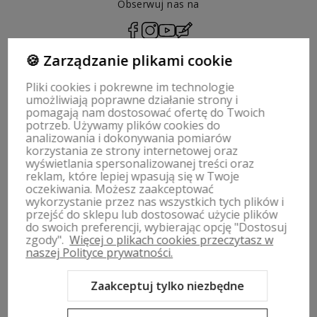
Obserwuj nas na
polityce prywatności
🍪 Zarządzanie plikami cookie
Pliki cookies i pokrewne im technologie
umożliwiają poprawne działanie strony i
pomagają nam dostosować ofertę do Twoich
ZWROTY, WYMIANY | REGULAMIN
potrzeb. Używamy plików cookies do
analizowania i dokonywania pomiarów
korzystania ze strony internetowej oraz
MOJE KONTO
wyświetlania spersonalizowanej treści oraz
reklam, które lepiej wpasują się w Twoje
oczekiwania. Możesz zaakceptować
PŁATNOŚCI I DOSTAWA
wykorzystanie przez nas wszystkich tych plików i
przejść do sklepu lub dostosować użycie plików
INFORMACJE
do swoich preferencji, wybierając opcję "Dostosuj
zgody".
Więcej o plikach cookies przeczytasz w
naszej Polityce prywatności.
O NAS
Zaakceptuj tylko niezbędne