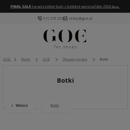
FINAL SALE
na wszystkie buty z kolekcji wiosna/lato 2026 👟👞
515 275 255
sklep@goe.pl
GOE
Marki
GOE
Obuwie męskie
Botki
Botki
Wstecz
Botki