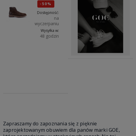
-50%
Okazja
Dostępność:
na
wyczerpaniu
Wysyłka w:
48 godzin
Do
169,00 zł
koszyka
43
338,00 zł
84,50 zł
Zapraszamy do zapoznania się z pięknie
zaprojektowanym obuwiem dla panów marki GOE,