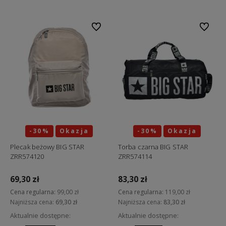
Do ulubionych
Do ulubi
-30%
Okazja
-30%
Okazja
Plecak beżowy BIG STAR
Torba czarna BIG STAR
ZRR574120
ZRR574114
69,30 zł
83,30 zł
Cena regularna:
99,00 zł
Cena regularna:
119,00 zł
Najniższa cena:
69,30 zł
Najniższa cena:
83,30 zł
Aktualnie dostępne:
Aktualnie dostępne: