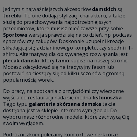
Jednym z najważniejszych akcesoriów
damskich
są
torebki
. To one dodają stylizacji charakteru, a także
służą do przechowywania najpotrzebniejszych
przedmiotów, które musisz mieć zawsze przy sobie.
Sportowa
wersja sprawdzi się na co dzień, np. podczas
spacerów czy zakupów. Doskonale uzupełni kreacje
składającą się z dzianinowego kompletu, czy spodni i T-
shirtu. Alternatywą dla opisywanego rozwiązania jest
plecak damski
, który
tanio
kupisz na naszej stronie.
Możesz zdecydować się na tradycyjny fason lub
postawić na cieszący się od kilku sezonów ogromną
popularnością worek.
Do pracy, na spotkania z przyjaciółmi czy wieczorne
wyjścia do restauracji nada się modna
listonoszka
.
Tego typu
galanteria skórzana damska
także
dostępna jest w sklepie internetowym goe.pl. Do
wyboru masz różnorodne modele, które zachwycą Cię
swoim wyglądem.
Podróżniczkom polecamy komfortowe nerki oraz