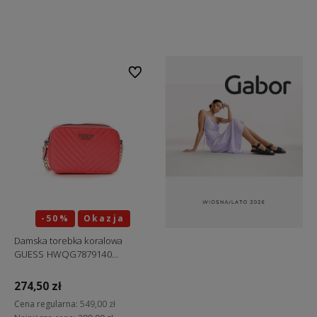
Do koszyka
Do koszyka
Do ulubionych
-50%
Okazja
Damska torebka koralowa
GUESS HWQG7879140
"ostatnie sztuki"
274,50 zł
Cena regularna:
549,00 zł