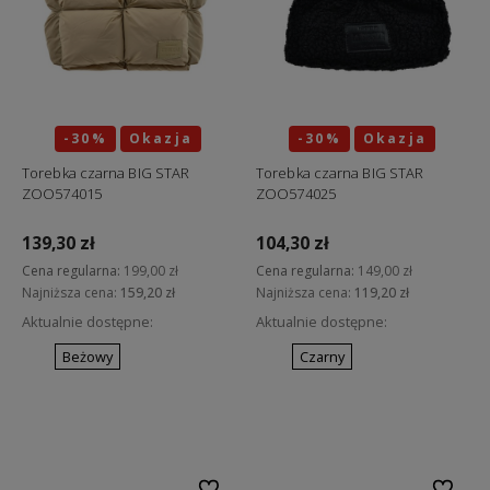
-30%
Okazja
-30%
Okazja
Torebka czarna BIG STAR
Torebka czarna BIG STAR
ZOO574015
ZOO574025
139,30 zł
104,30 zł
Cena regularna:
199,00 zł
Cena regularna:
149,00 zł
Najniższa cena:
159,20 zł
Najniższa cena:
119,20 zł
Aktualnie dostępne:
Aktualnie dostępne:
Beżowy
Czarny
Do koszyka
Do koszyka
Do ulubionych
Do ulubi