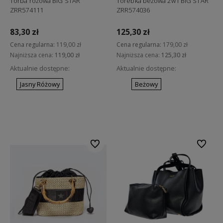
Torba różowa BIG STAR
Torebka beżowa 2w1 BIG STAR
ZRR574111
ZRR574036
83,30 zł
125,30 zł
Cena regularna:
119,00 zł
Cena regularna:
179,00 zł
Najniższa cena:
119,00 zł
Najniższa cena:
125,30 zł
Aktualnie dostępne:
Aktualnie dostępne:
Jasny Różowy
Beżowy
Do koszyka
Do koszyka
Do ulubionych
Do ulubi