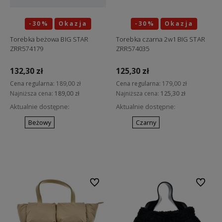
-30%
Okazja
-30%
Okazja
Torebka beżowa BIG STAR
Torebka czarna 2w1 BIG STAR
ZRR574179
ZRR574035
132,30 zł
125,30 zł
Cena regularna:
189,00 zł
Cena regularna:
179,00 zł
Najniższa cena:
189,00 zł
Najniższa cena:
125,30 zł
Aktualnie dostępne:
Aktualnie dostępne:
Beżowy
Czarny
Do koszyka
Do koszyka
Do ulubionych
Do ulubi