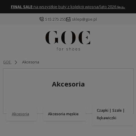
FINAL SALE
na wszystkie buty z kolekcji wiosna/lato 2026 👟👞
515 275 255
sklep@goe.pl
GOE
Akcesoria
Akcesoria
Czapki | Szale |
Akcesoria
Akcesoria męskie
Rękawiczki