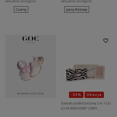
Aktualnie dostępne:
Aktualnie dostępne:
Czarny
Jasny Różowy
Do koszyka
Do koszyka
Do ulubi
-53%
Okazja
Damski portfel beżowy 2 w 1 LIU
JO AA4060 E0087 33801
"ostatnie sztuki"