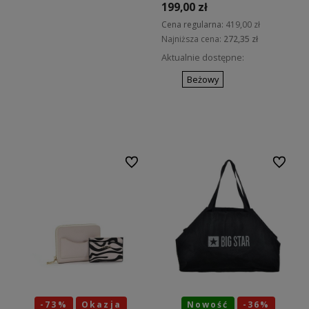
199,00 zł
Cena regularna:
419,00 zł
Najniższa cena:
272,35 zł
Aktualnie dostępne:
Beżowy
Do koszyka
Do ulubionych
Do ulubi
-73%
Okazja
Nowość
-36%