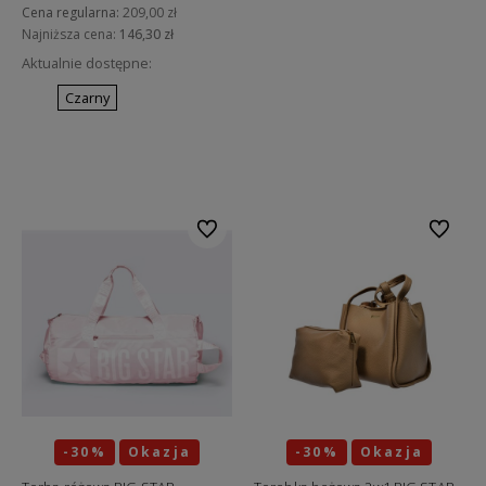
Cena regularna:
209,00 zł
Najniższa cena:
146,30 zł
Aktualnie dostępne:
Czarny
Do koszyka
Do ulubionych
Do ulubi
-30%
Okazja
-30%
Okazja