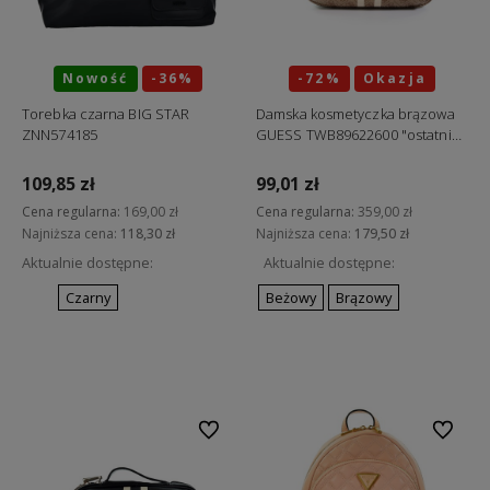
Nowość
-36%
-72%
Okazja
Okazja
Torebka czarna BIG STAR
Damska kosmetyczka brązowa
ZNN574185
GUESS TWB89622600 "ostatnie
sztuki"
109,85 zł
99,01 zł
Cena regularna:
169,00 zł
Cena regularna:
359,00 zł
Najniższa cena:
118,30 zł
Najniższa cena:
179,50 zł
Aktualnie dostępne:
Aktualnie dostępne:
Czarny
Beżowy
Brązowy
Do koszyka
Do koszyka
Do ulubionych
Do ulubi