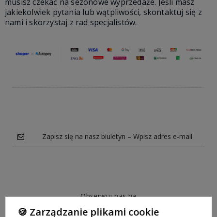
musisz czekać na sezonowe wyprzedaże. Jeśli masz
jakiekolwiek pytania lub wątpliwości, skontaktuj się z
nami i skorzystaj z rad specjalistów.
Zapisz się na nasz biuletyn – Wpisz adres e-mail
Obserwuj nas na
🍪 Zarządzanie plikami cookie