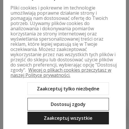
polityce prywatności
Pliki cookies i pokrewne im technologie
umożliwiają poprawne działanie strony i
pomagają nam dostosować ofertę do Twoich
potrzeb. Używamy plików cookies do
analizowania i dokonywania pomiarów
korzystania ze strony internetowej oraz
ZWROTY, WYMIANY | REGULAMIN
wyświetlania spersonalizowanej treści oraz
reklam, które lepiej wpasują się w Twoje
oczekiwania. Możesz zaakceptować
MOJE KONTO
wykorzystanie przez nas wszystkich tych plików i
przejść do sklepu lub dostosować użycie plików
PŁATNOŚCI I DOSTAWA
do swoich preferencji, wybierając opcję "Dostosuj
zgody".
Więcej o plikach cookies przeczytasz w
naszej Polityce prywatności.
INFORMACJE
Zaakceptuj tylko niezbędne
O NAS
Dostosuj zgody
Zaakceptuj wszystkie
Sklep internetowy Shoper Premium
Szablon Shoper Modern 3.0™
od GrowCommerce