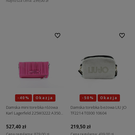
Najniższa cena:
299,00 zł
Do koszyka
Do ulubionych
Do ulubi
-40%
Okazja
-50%
Okazja
Damska mini torebka różowa
Damska torebka beżowa LIU JO
Karl Lagerfeld 225W3222 A350
TF2214 T0300 10604
"ostatnia sztuka"
527,40 zł
219,50 zł
Cena regularna:
879,00 zł
Cena regularna:
439,00 zł