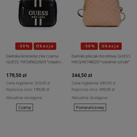
-50%
Okazja
-50%
Okazja
Damska kosmetyczka czarna
Damski plecak morelowy GUESS
GUESS TWS89622600 "ostatnie
HWQA8748320 "ostatnie sztuki"
sztuki"
179,50 zł
344,50 zł
Cena regularna:
359,00 zł
Cena regularna:
689,00 zł
Najniższa cena:
199,00 zł
Najniższa cena:
399,00 zł
Aktualnie dostępne:
Aktualnie dostępne:
Czarny
Pomarańczowy
Do koszyka
Do koszyka