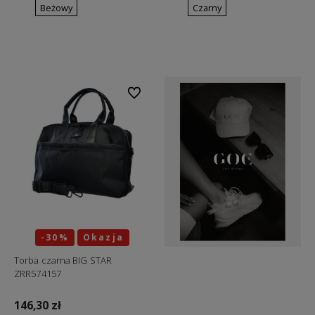
Beżowy
Czarny
Do koszyka
Do koszyka
Do ulubionych
-30%
Okazja
Torba czarna BIG STAR
ZRR574157
146,30 zł