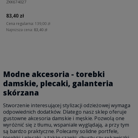
ZKK674027
83,40 zł
Cena regularna:
139,00 zł
Najniższa cena:
83,40 zł
Do koszyka
Modne akcesoria - torebki
damskie, plecaki, galanteria
skórzana
Stworzenie interesującej stylizacji odzieżowej wymaga
odpowiednich dodatków. Dlatego nasz sklep oferuje
gustowne akcesoria damskie i męskie. Pozwolą one
wyróżnić się z tłumu, wspaniale wyglądają, a przy tym
są bardzo praktyczne. Polecamy solidne portfele,
torebki i plecaki, a także czapki, chusty czy rękawiczki.