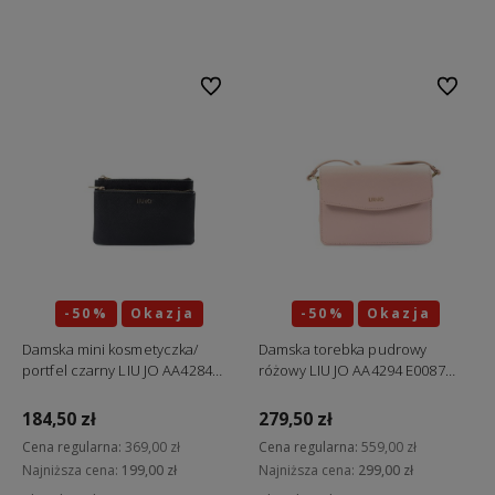
Do koszyka
Do koszyka
Do ulubionych
Do ulubi
-50%
Okazja
-50%
Okazja
Damska mini kosmetyczka/
Damska torebka pudrowy
portfel czarny LIU JO AA4284
różowy LIU JO AA4294 E0087
E0087 22222 "ostatnie sztuki"
41506 "ostatnia sztuka"
184,50 zł
279,50 zł
Cena regularna:
369,00 zł
Cena regularna:
559,00 zł
Najniższa cena:
199,00 zł
Najniższa cena:
299,00 zł