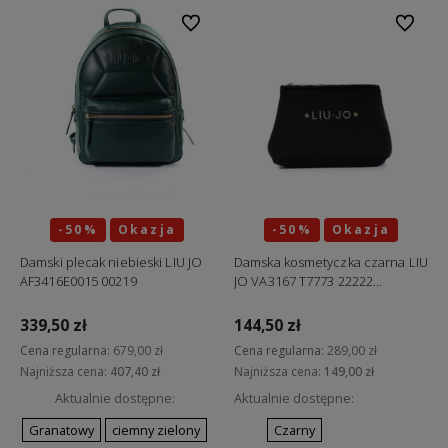
Do ulubionych
Do ulubi
-50%
Okazja
-50%
Okazja
Damski plecak niebieski LIU JO
Damska kosmetyczka czarna LIU
AF3416E0015 00219
JO VA3167 T7773 22222
"ostatnie sztuki"
339,50 zł
144,50 zł
Cena regularna:
679,00 zł
Cena regularna:
289,00 zł
Najniższa cena:
407,40 zł
Najniższa cena:
149,00 zł
Aktualnie dostępne:
Aktualnie dostępne:
Granatowy
ciemny zielony
Czarny