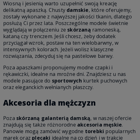
Wiosną i jesienią warto uzupełnić swoją kreację
delikatną apaszką. Chusty
damskie
, które oferujemy,
zostały wykonane z najwyższej jakości tkanin, dlatego
posłużą Ci przez lata. Poszczególne modele świetnie
wyglądają w połączeniu ze
skórzaną
ramoneską,
kataną czy trenczem. Jeśli chcesz, żeby dodatek
przyciągał wzrok, postaw na ten wielobarwny, w
intensywnych kolorach. Jeżeli wolisz klasyczne
rozwiązania, zdecyduj się na pastelowe barwy.
Poza apaszkami proponujemy modne czapki i
rękawiczki, idealne na mroźne dni. Znajdziesz u nas
modele pasujące do
sportowych
kurtek puchowych
oraz eleganckich wełnianych płaszczy.
Akcesoria dla mężczyzn
Poza
skórzaną galanterią damską
, w naszej ofercie
znajdują się także różnorodne
akcesoria męskie
.
Panowie mogą zamówić wygodne
torebki
popularnych
marek oraz
plecaki
idealne na co dzień i w trakcie