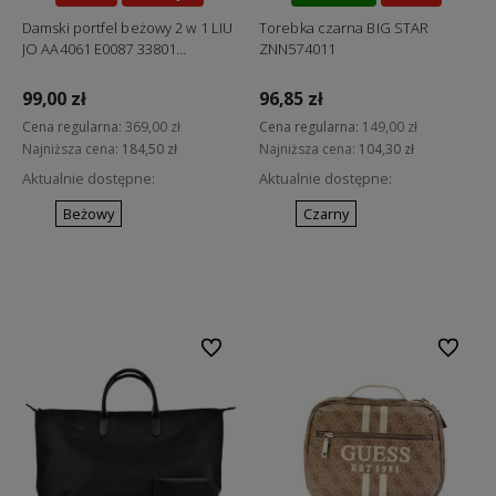
Okazja
Damski portfel beżowy 2 w 1 LIU
Torebka czarna BIG STAR
JO AA4061 E0087 33801
ZNN574011
"ostatnie sztuki"
99,00 zł
96,85 zł
Cena regularna:
369,00 zł
Cena regularna:
149,00 zł
Najniższa cena:
184,50 zł
Najniższa cena:
104,30 zł
Aktualnie dostępne:
Aktualnie dostępne:
Beżowy
Czarny
Do koszyka
Do koszyka
Do ulubionych
Do ulubi