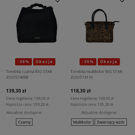
-30%
Okazja
-30%
Okazja
Torebka czarna BIG STAR
Torebka multikolor BIG STAR
ZOO574088
ZOO574119
139,30 zł
118,30 zł
Cena regularna:
199,00 zł
Cena regularna:
169,00 zł
Najniższa cena:
159,20 zł
Najniższa cena:
135,20 zł
Aktualnie dostępne:
Aktualnie dostępne:
Czarny
Multikolor
Zwierzęcy wzór