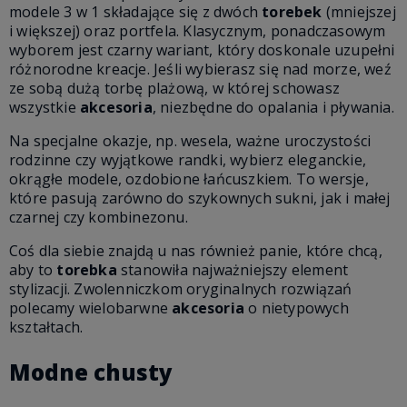
modele 3 w 1 składające się z dwóch
torebek
(mniejszej
i większej) oraz portfela. Klasycznym, ponadczasowym
wyborem jest czarny wariant, który doskonale uzupełni
różnorodne kreacje. Jeśli wybierasz się nad morze, weź
ze sobą dużą torbę plażową, w której schowasz
wszystkie
akcesoria
, niezbędne do opalania i pływania.
Na specjalne okazje, np. wesela, ważne uroczystości
rodzinne czy wyjątkowe randki, wybierz eleganckie,
okrągłe modele, ozdobione łańcuszkiem. To wersje,
które pasują zarówno do szykownych sukni, jak i małej
czarnej czy kombinezonu.
Coś dla siebie znajdą u nas również panie, które chcą,
aby to
torebka
stanowiła najważniejszy element
stylizacji. Zwolenniczkom oryginalnych rozwiązań
polecamy wielobarwne
akcesoria
o nietypowych
kształtach.
Modne chusty