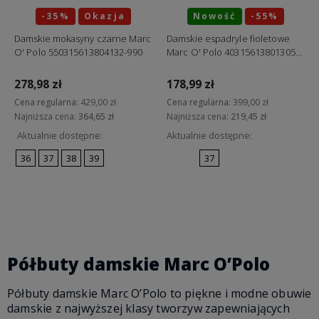
-35%
Okazja
Nowość
-55%
Okazja
Damskie mokasyny czarne Marc
Damskie espadryle fioletowe
O' Polo 550315613804132-990
Marc O' Polo 40315613801305
388
278,98 zł
178,99 zł
Cena regularna:
429,00 zł
Cena regularna:
399,00 zł
Najniższa cena:
364,65 zł
Najniższa cena:
219,45 zł
Aktualnie dostępne:
Aktualnie dostępne:
36
37
38
39
37
Do koszyka
Do koszyka
Półbuty damskie Marc O’Polo
Półbuty damskie Marc O’Polo to piękne i modne obuwie
damskie z najwyższej klasy tworzyw zapewniających