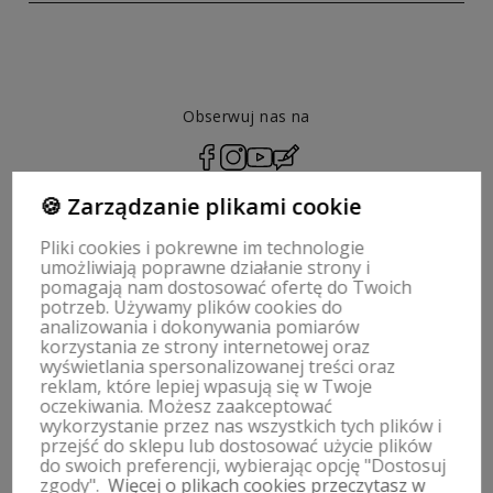
Obserwuj nas na
polityce prywatności
🍪 Zarządzanie plikami cookie
Pliki cookies i pokrewne im technologie
umożliwiają poprawne działanie strony i
pomagają nam dostosować ofertę do Twoich
ZWROTY, WYMIANY | REGULAMIN
potrzeb. Używamy plików cookies do
analizowania i dokonywania pomiarów
korzystania ze strony internetowej oraz
MOJE KONTO
wyświetlania spersonalizowanej treści oraz
reklam, które lepiej wpasują się w Twoje
oczekiwania. Możesz zaakceptować
PŁATNOŚCI I DOSTAWA
wykorzystanie przez nas wszystkich tych plików i
przejść do sklepu lub dostosować użycie plików
INFORMACJE
do swoich preferencji, wybierając opcję "Dostosuj
zgody".
Więcej o plikach cookies przeczytasz w