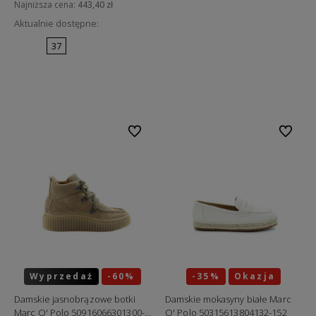
Najniższa cena:
443,40 zł
Aktualnie dostępne:
37
Do koszyka
Do ulubionych
Do ulubi
Wyprzedaż
-60%
-35%
Okazja
Okazja
Damskie jasnobrązowe botki
Damskie mokasyny białe Marc
Marc O' Polo 50916066301300-
O' Polo 50315613804132-152