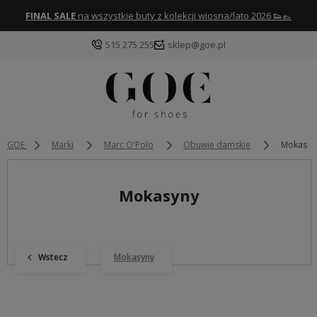
FINAL SALE
na wszystkie buty z kolekcji wiosna/lato 2026 👟👞
515 275 255
sklep@goe.pl
GOE
Marki
Marc O'Polo
Obuwie damskie
Mokasyn
Mokasyny
Wstecz
Mokasyny