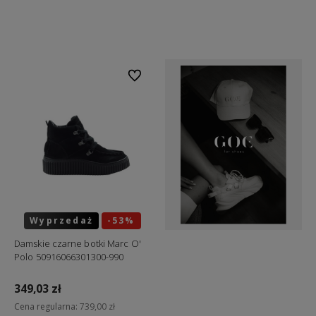
Do koszyka
Do koszyka
Do ulubionych
Wyprzedaż
-53%
Okazja
Damskie czarne botki Marc O'
Polo 50916066301300-990
349,03 zł
Cena regularna:
739,00 zł