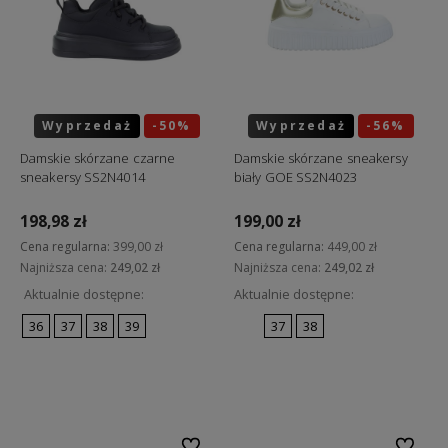
Wyprzedaż
-50%
Wyprzedaż
-56%
Okazja
Okazja
Damskie skórzane czarne
Damskie skórzane sneakersy
sneakersy SS2N4014
biały GOE SS2N4023
198,98 zł
199,00 zł
Cena regularna:
399,00 zł
Cena regularna:
449,00 zł
Najniższa cena:
249,02 zł
Najniższa cena:
249,02 zł
Aktualnie dostępne:
Aktualnie dostępne:
36
37
38
39
37
38
Do koszyka
Do koszyka
Do ulubionych
Do ulubi