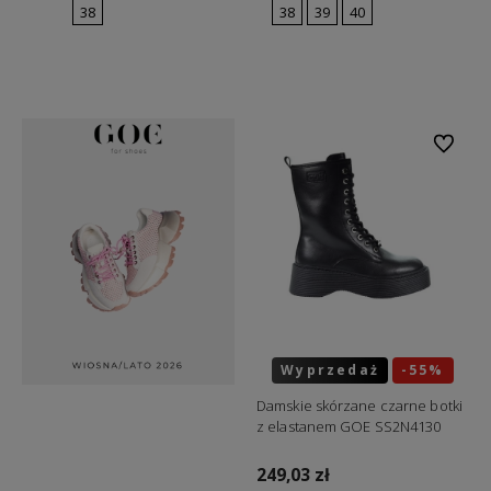
38
38
39
40
Do koszyka
Do koszyka
Do ulubi
Wyprzedaż
-55%
Okazja
Damskie skórzane czarne botki
z elastanem GOE SS2N4130
249,03 zł