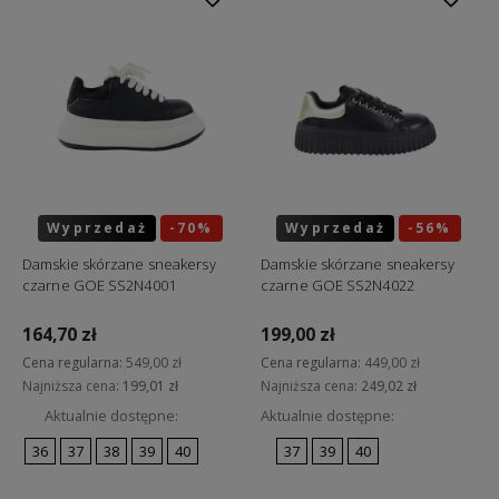
Wyprzedaż
-70%
Wyprzedaż
-56%
Okazja
Okazja
Damskie skórzane sneakersy
Damskie skórzane sneakersy
czarne GOE SS2N4001
czarne GOE SS2N4022
164,70 zł
199,00 zł
Cena regularna:
549,00 zł
Cena regularna:
449,00 zł
Najniższa cena:
199,01 zł
Najniższa cena:
249,02 zł
Aktualnie dostępne:
Aktualnie dostępne:
36
37
38
39
40
37
39
40