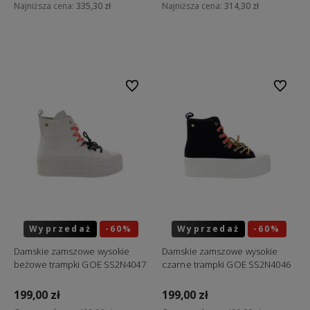
Najniższa cena:
335,30 zł
Najniższa cena:
314,30 zł
Do koszyka
Do koszyka
Do ulubionych
Do ulubi
Wyprzedaż
-60%
Wyprzedaż
-60%
Okazja
Okazja
Damskie zamszowe wysokie
Damskie zamszowe wysokie
beżowe trampki GOE SS2N4047
czarne trampki GOE SS2N4046
199,00 zł
199,00 zł