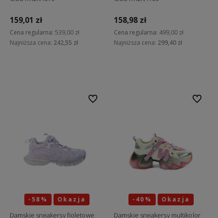
159,01 zł
158,98 zł
Cena regularna:
539,00 zł
Cena regularna:
499,00 zł
Najniższa cena:
242,55 zł
Najniższa cena:
299,40 zł
Do koszyka
Do koszyka
Do ulubionych
Do ulubi
-58%
Okazja
-40%
Okazja
Damskie sneakersy fioletowe
Damskie sneakersy multikolor