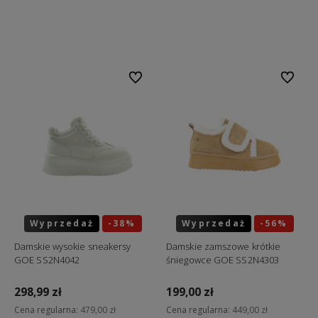
Do koszyka
Do koszyka
Do ulubionych
Do ulubi
Wyprzedaż
-38%
Wyprzedaż
-56%
Okazja
Okazja
Damskie wysokie sneakersy
Damskie zamszowe krótkie
GOE SS2N4042
śniegowce GOE SS2N4303
298,99 zł
199,00 zł
Cena regularna:
479,00 zł
Cena regularna:
449,00 zł