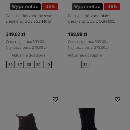
Wyprzedaż
-38%
Wyprzedaż
-50%
Okazja
Okazja
Damskie skórzane beżowe
Damskie skórzane białe
sneakersy GOE SS2N4013
sneakersy GOE OO2N4005
249,02 zł
198,98 zł
Cena regularna:
399,00 zł
Cena regularna:
399,00 zł
Najniższa cena:
279,30 zł
Najniższa cena:
279,30 zł
Aktualnie dostępne:
Aktualnie dostępne:
36
37
38
39
40
37
Do koszyka
Do koszyka
Do ulubionych
Do ulubi