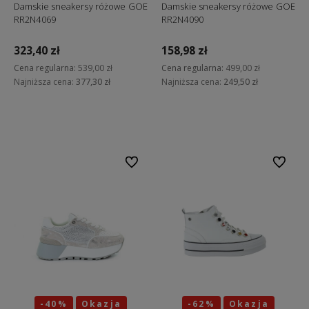
Damskie sneakersy różowe GOE
Damskie sneakersy różowe GOE
RR2N4069
RR2N4090
323,40 zł
158,98 zł
Cena regularna:
539,00 zł
Cena regularna:
499,00 zł
Najniższa cena:
377,30 zł
Najniższa cena:
249,50 zł
Do koszyka
Do koszyka
Do ulubionych
Do ulubi
-40%
Okazja
-62%
Okazja