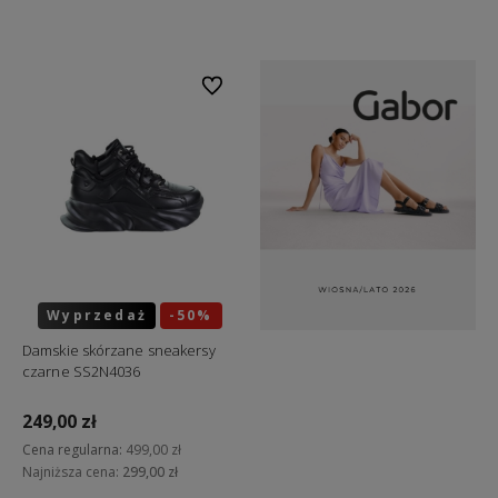
Do koszyka
Do koszyka
Do ulubionych
Wyprzedaż
-50%
Okazja
Damskie skórzane sneakersy
czarne SS2N4036
249,00 zł
Cena regularna:
499,00 zł
Najniższa cena:
299,00 zł