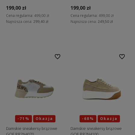
199,00 zł
199,00 zł
Cena regularna:
499,00 zł
Cena regularna:
499,00 zł
Najniższa cena:
299,40 zł
Najniższa cena:
249,50 zł
Do koszyka
Do koszyka
Do ulubionych
Do ulubi
-71%
Okazja
-68%
Okazja
Damskie sneakersy brązowe
Damskie sneakersy brązowe
GOE RR2N4070
GOE RR2N4100