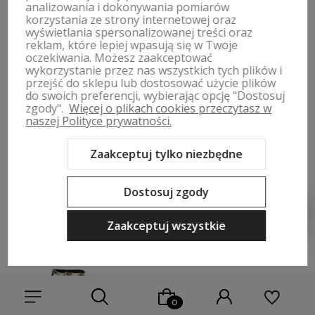
analizowania i dokonywania pomiarów
korzystania ze strony internetowej oraz
wyświetlania spersonalizowanej treści oraz
reklam, które lepiej wpasują się w Twoje
-60%
Okazja
-40%
Okazja
oczekiwania. Możesz zaakceptować
wykorzystanie przez nas wszystkich tych plików i
Damskie sandały czarne GOE
Damskie sandały czarne GOE
przejść do sklepu lub dostosować użycie plików
RR2N4244
RR2N4246
do swoich preferencji, wybierając opcję "Dostosuj
zgody".
Więcej o plikach cookies przeczytasz w
199,00 zł
299,40 zł
naszej Polityce prywatności.
Cena regularna:
499,00 zł
Cena regularna:
499,00 zł
Najniższa cena:
299,40 zł
Najniższa cena:
349,30 zł
Zaakceptuj tylko niezbędne
Do koszyka
Do koszyka
Dostosuj zgody
Zaakceptuj wszystkie
Do ulubionych
Do ulubi