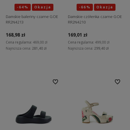
-64%
Okazja
-66%
Okazja
Damskie baleriny czarne GOE
Damskie czółenka czarne GOE
RR2N4213
RR2N4210
168,98 zł
169,01 zł
Cena regularna:
469,00 zł
Cena regularna:
499,00 zł
Najniższa cena:
281,40 zł
Najniższa cena:
299,40 zł
Do koszyka
Do koszyka
Do ulubionych
Do ulubi