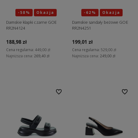
-58%
Okazja
-62%
Okazja
Damskie klapki czarne GOE
Damskie sandały beżowe GOE
RR2N4124
RR2N4251
188,98 zł
199,01 zł
Cena regularna:
449,00 zł
Cena regularna:
529,00 zł
Najniższa cena:
269,40 zł
Najniższa cena:
249,00 zł
Do koszyka
Do koszyka
Do ulubionych
Do ulubi