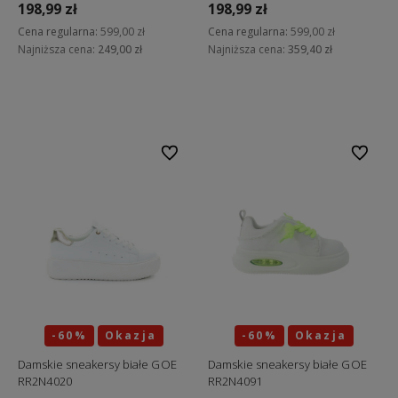
198,99 zł
198,99 zł
Cena regularna:
599,00 zł
Cena regularna:
599,00 zł
Najniższa cena:
249,00 zł
Najniższa cena:
359,40 zł
Do koszyka
Do koszyka
Do ulubionych
Do ulubi
-60%
Okazja
-60%
Okazja
Damskie sneakersy białe GOE
Damskie sneakersy białe GOE
RR2N4020
RR2N4091