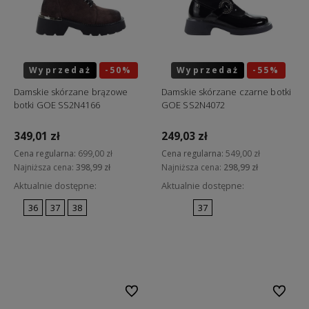
Wyprzedaż
-50%
Wyprzedaż
-55%
Okazja
Okazja
Damskie skórzane brązowe
Damskie skórzane czarne botki
botki GOE SS2N4166
GOE SS2N4072
349,01 zł
249,03 zł
Cena regularna:
699,00 zł
Cena regularna:
549,00 zł
Najniższa cena:
398,99 zł
Najniższa cena:
298,99 zł
Aktualnie dostępne:
Aktualnie dostępne:
36
37
38
37
Do koszyka
Do koszyka
Do ulubionych
Do ulubi