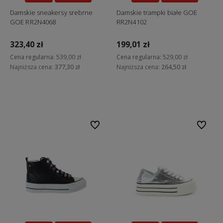
Damskie sneakersy srebrne
Damskie trampki białe GOE
GOE RR2N4068
RR2N4102
323,40 zł
199,01 zł
Cena regularna:
539,00 zł
Cena regularna:
529,00 zł
Najniższa cena:
377,30 zł
Najniższa cena:
264,50 zł
Do koszyka
Do koszyka
Do ulubionych
Do ulubi