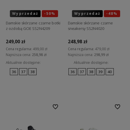
Wyprzedaż
-50%
Wyprzedaż
-48%
Okazja
Okazja
Damskie skórzane czarne botki
Damskie skórzane czarne
z ozdobą GOE SS2N4209
sneakersy SS2N4020
249,00 zł
248,98 zł
Cena regularna:
499,00 zł
Cena regularna:
479,00 zł
Najniższa cena:
258,98 zł
Najniższa cena:
298,99 zł
Aktualnie dostępne:
Aktualnie dostępne:
36
37
38
36
37
38
39
40
Do koszyka
Do koszyka
Do ulubionych
Do ulubi