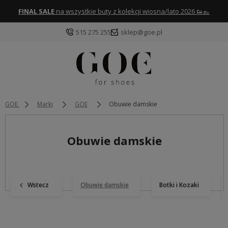
FINAL SALE
na wszystkie buty z kolekcji wiosna/lato 2026 👟👞
515 275 255
sklep@goe.pl
GOE
Marki
GOE
Obuwie damskie
Obuwie damskie
Wstecz
Obuwie damskie
Botki i Kozaki