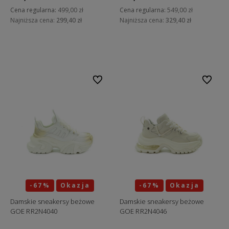
Cena regularna:
499,00 zł
Cena regularna:
549,00 zł
Najniższa cena:
299,40 zł
Najniższa cena:
329,40 zł
Do koszyka
Do koszyka
Do ulubionych
Do ulubi
-67%
Okazja
-67%
Okazja
Damskie sneakersy beżowe
Damskie sneakersy beżowe
GOE RR2N4040
GOE RR2N4046