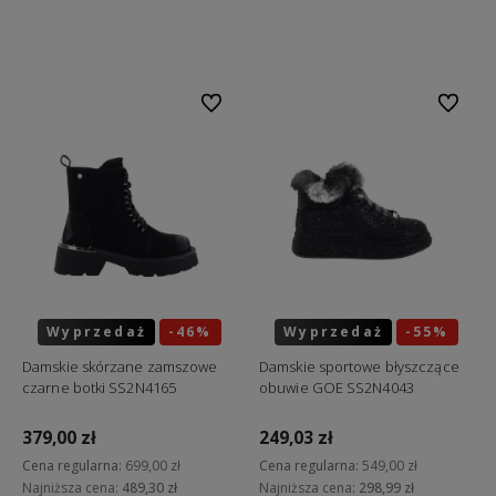
Do koszyka
Do ulubionych
Do ulubi
Wyprzedaż
-46%
Wyprzedaż
-55%
Okazja
Okazja
Damskie skórzane zamszowe
Damskie sportowe błyszczące
czarne botki SS2N4165
obuwie GOE SS2N4043
379,00 zł
249,03 zł
Cena regularna:
699,00 zł
Cena regularna:
549,00 zł
Najniższa cena:
489,30 zł
Najniższa cena:
298,99 zł