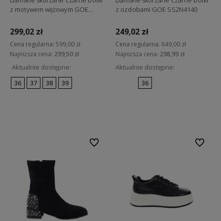
Damskie skórzane czarne botki
Damskie skórzane czarne botki
z motywem wężowym GOE
z ozdobami GOE SS2N4140
SS2N4152
299,02 zł
249,02 zł
Cena regularna:
599,00 zł
Cena regularna:
649,00 zł
Najniższa cena:
299,50 zł
Najniższa cena:
298,99 zł
Aktualnie dostępne:
Aktualnie dostępne:
36
37
38
39
36
Do koszyka
Do koszyka
Do ulubionych
Do ulubi