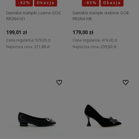
-62%
Okazja
-63%
Okazja
Damskie trampki czarne GOE
Damskie trampki srebrne GOE
RR2N4101
RR2N4108
199,01 zł
179,00 zł
Cena regularna:
529,00 zł
Cena regularna:
479,00 zł
Najniższa cena:
211,60 zł
Najniższa cena:
239,50 zł
Do koszyka
Do koszyka
Do ulubionych
Do ulubi