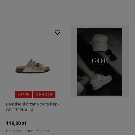
Do koszyka
Do koszyka
Do ulubionych
-34%
Okazja
Damskie skórzane złote klapki
GOE TT2N4114
119,00 zł
Cena regularna:
179,00 zł