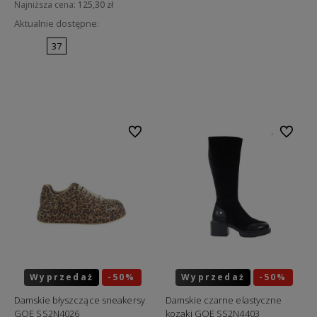
Najniższa cena:
125,30 zł
Aktualnie dostępne:
37
Do koszyka
Do ulubionych
Do ulubi
Wyprzedaż
-50%
Wyprzedaż
-50%
Okazja
Okazja
Damskie błyszczące sneakersy
Damskie czarne elastyczne
GOE SS2N4026
kozaki GOE SS2N4403