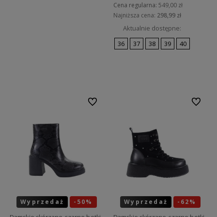
Cena regularna:
549,00 zł
Najniższa cena:
298,99 zł
Aktualnie dostępne:
36
37
38
39
40
Do koszyka
Do ulubionych
Do ulubi
Wyprzedaż
-50%
Wyprzedaż
-62%
Okazja
Okazja