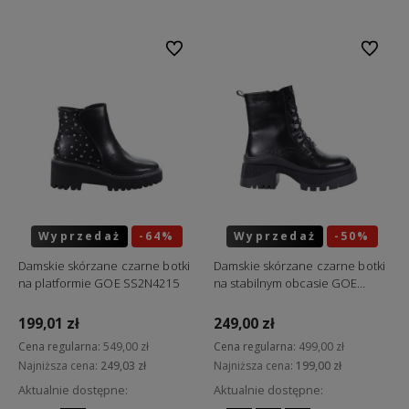
Do ulubionych
Do ulubi
Wyprzedaż
-64%
Wyprzedaż
-50%
Okazja
Okazja
Damskie skórzane czarne botki
Damskie skórzane czarne botki
na platformie GOE SS2N4215
na stabilnym obcasie GOE
SS2N4123
199,01 zł
249,00 zł
Cena regularna:
549,00 zł
Cena regularna:
499,00 zł
Najniższa cena:
249,03 zł
Najniższa cena:
199,00 zł
Aktualnie dostępne:
Aktualnie dostępne: