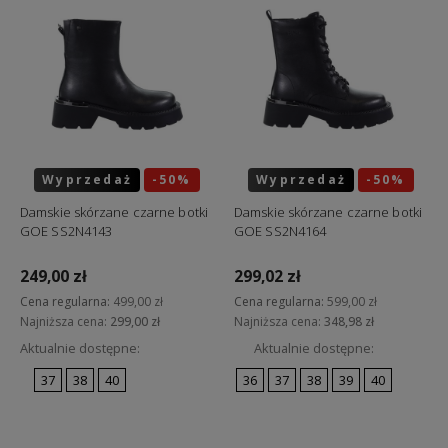
Wyprzedaż
-50%
Wyprzedaż
-50%
Okazja
Okazja
Damskie skórzane czarne botki
Damskie skórzane czarne botki
GOE SS2N4143
GOE SS2N4164
249,00 zł
299,02 zł
Cena regularna:
499,00 zł
Cena regularna:
599,00 zł
Najniższa cena:
299,00 zł
Najniższa cena:
348,98 zł
Aktualnie dostępne:
Aktualnie dostępne:
37
38
40
36
37
38
39
40
Do koszyka
Do koszyka