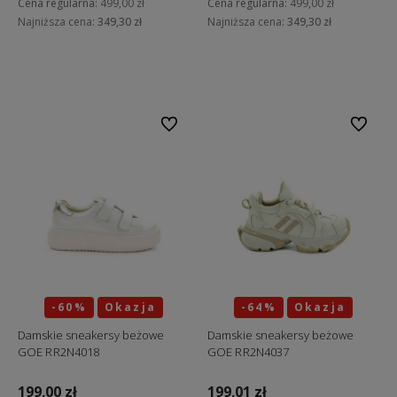
Cena regularna:
499,00 zł
Cena regularna:
499,00 zł
Najniższa cena:
349,30 zł
Najniższa cena:
349,30 zł
Do koszyka
Do koszyka
Do ulubionych
Do ulubi
-60%
Okazja
-64%
Okazja
Damskie sneakersy beżowe
Damskie sneakersy beżowe
GOE RR2N4018
GOE RR2N4037
199,00 zł
199,01 zł