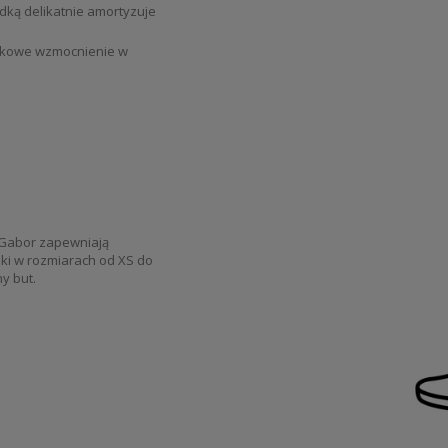
dką delikatnie amortyzuje
atkowe wzmocnienie w
i Gabor zapewniają
ki w rozmiarach od XS do
y but.