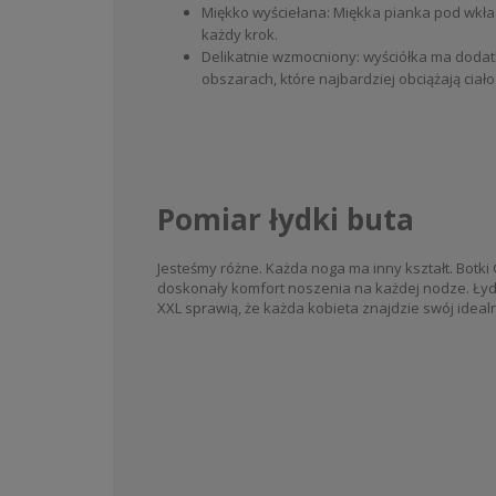
Miękko wyściełana: Miękka pianka pod wkła
każdy krok.
Delikatnie wzmocniony: wyściółka ma dod
obszarach, które najbardziej obciążają ciało
Pomiar łydki buta
Jesteśmy różne. Każda noga ma inny kształt. Botk
doskonały komfort noszenia na każdej nodze. Łyd
XXL sprawią, że każda kobieta znajdzie swój idealn