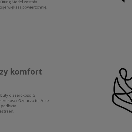
itting-Model została
kuje większą powierzchnię.
szy komfort
 buty o szerokości G
erokość). Oznacza to, że te
 podbicia
estrzeń.