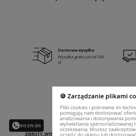
Darmowa wysyłka
Wysyłka gratis już od 100
zł
🍪 Zarządzanie plikami c
Pliki cookies i pokrewne im techn
pomagają nam dostosować ofertę
analizowania i dokonywania pomi
wyświetlania spersonalizowanej tr
515 275 255
oczekiwania. Możesz zaakceptować
ZWROTY, WYMIANY | REGULAMIN
MOJE KONTO
przejść do sklepu lub dostosować 