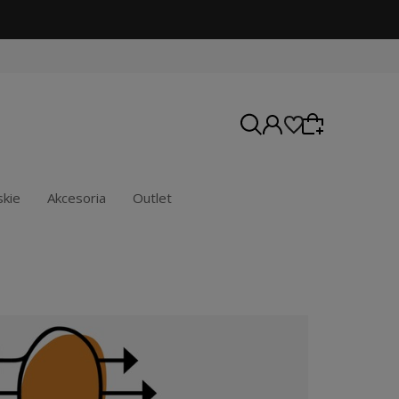
kie
Akcesoria
Outlet
Wybierz coś dla siebie z naszej aktualnej oferty
lub zaloguj się, aby przywrócić dodane produkty
do listy z poprzedniej sesji.