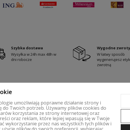
Szybka dostawa
Wygodne zwrot
Wysyłka w 24h max 48h w
W łatwy sposób
dni robocze
wygenerujesz etyk
zwrotną
ookie
ologie umożliwiają poprawne działanie strony i
 do Twoich potrzeb. Używamy plików cookies do
arów korzystania ze strony internetowej oraz
eści oraz reklam, które lepiej wpasują się w Twoje
 wykorzystanie przez nas wszystkich tych plików i
PŁATNOŚCI I DOSTAWA
INFORMACJE
użycie plików do swoich preferencji, wybierając