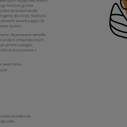
ersjach: wyjątkowo lekkie i
go technologicznie
 System posiada kanały
igienę dla stopy. Niektóre
 element amortyzujący na
tawów spacer.
prania. Wyjmowane wkładki
 z podpór ortopedycznych,
po prostu zastąpić
podczas korzystania z
 i wietrzenia
bucie
posiada dodatkowe
ją ciało.