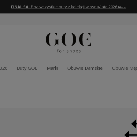
FINAL SALE
na wszystkie buty z kolekcji wiosna/lato 2026 👟👞
2026
Buty GOE
Marki
Obuwie Damskie
Obuwie Męs