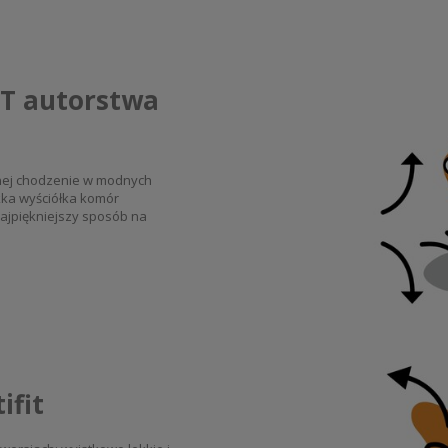
T autorstwa
nej chodzenie w modnych
kka wyściółka komór
ajpiękniejszy sposób na
ifit