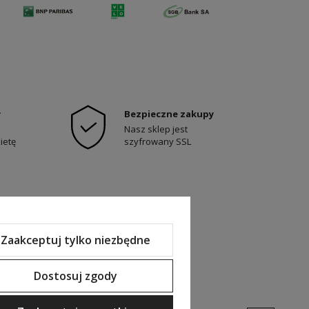
y
Bezpieczne zakupy
Nasz sklep jest
ietę
szyfrowany SSL
Zaakceptuj tylko niezbędne
Dostosuj zgody
O NAS