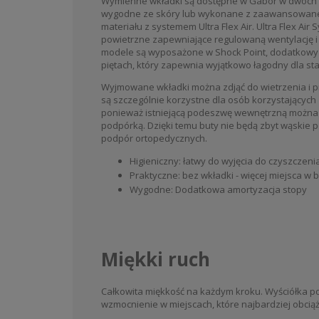
Wymienne wkładki są dostępne w Gabor w dwóch w
wygodne ze skóry lub wykonane z zaawansowane
materiału z systemem Ultra Flex Air. Ultra Flex Air
powietrzne zapewniające regulowaną wentylację i h
modele są wyposażone w Shock Point, dodatkowy
piętach, który zapewnia wyjątkowo łagodny dla s
Wyjmowane wkładki można zdjąć do wietrzenia i 
są szczególnie korzystne dla osób korzystających
ponieważ istniejącą podeszwę wewnętrzną można 
podpórką. Dzięki temu buty nie będą zbyt wąskie 
podpór ortopedycznych.
Higieniczny: łatwy do wyjęcia do czyszczenia
Praktyczne: bez wkładki - więcej miejsca w 
Wygodne: Dodatkowa amortyzacja stopy
Miękki ruch
Całkowita miękkość na każdym kroku. Wyściółka 
wzmocnienie w miejscach, które najbardziej obciąża