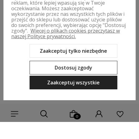
reklam, które lepiej wpasują się w Twoje
oczekiwania. Możesz zaakceptować
wykorzystanie przez nas wszystkich tych plików i
przejść do sklepu lub dostosować użycie plików
ZWROTY, WYMIANY | REGULAMIN
do swoich preferencji, wybierając opcję "Dostosuj
zgody".
Więcej o plikach cookies przeczytasz w
naszej Polityce prywatności.
MOJE KONTO
Zaakceptuj tylko niezbędne
PŁATNOŚCI I DOSTAWA
Dostosuj zgody
INFORMACJE
Zaakceptuj wszystkie
O NAS
Sklep internetowy Shoper Premium
Szablon Shoper Modern 3.0™
od GrowCommerce