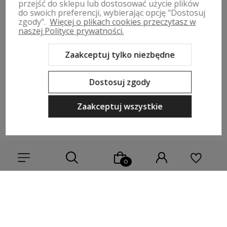
przejść do sklepu lub dostosować użycie plików
ZWROTY, WYMIANY | REGULAMIN
do swoich preferencji, wybierając opcję "Dostosuj
zgody".
Więcej o plikach cookies przeczytasz w
naszej Polityce prywatności.
MOJE KONTO
Zaakceptuj tylko niezbędne
PŁATNOŚCI I DOSTAWA
Dostosuj zgody
INFORMACJE
Zaakceptuj wszystkie
O NAS
Sklep internetowy Shoper Premium
Szablon Shoper Modern 3.0™
od GrowCommerce
Wybierz coś dla siebie z naszej aktualnej oferty lub zaloguj się,
aby przywrócić dodane produkty do listy z poprzedniej sesji.