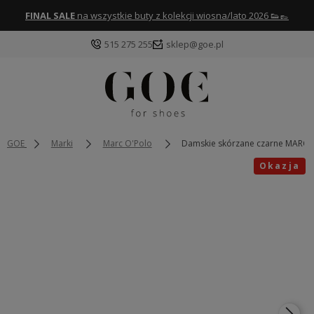
FINAL SALE
na wszystkie buty z kolekcji wiosna/lato 2026 👟👞
515 275 255
sklep@goe.pl
GOE
Marki
Marc O'Polo
Damskie skórzane czarne MARC
Okazja