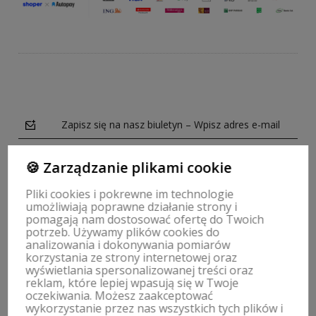
Zapisz się na nasz biuletyn – Wpisz adres e-mail
🍪 Zarządzanie plikami cookie
Pliki cookies i pokrewne im technologie
umożliwiają poprawne działanie strony i
Obserwuj nas na
pomagają nam dostosować ofertę do Twoich
potrzeb. Używamy plików cookies do
analizowania i dokonywania pomiarów
polityce prywatności
korzystania ze strony internetowej oraz
wyświetlania spersonalizowanej treści oraz
reklam, które lepiej wpasują się w Twoje
oczekiwania. Możesz zaakceptować
wykorzystanie przez nas wszystkich tych plików i