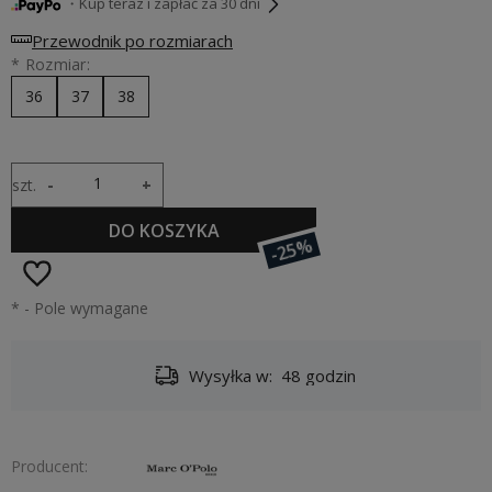
・Kup teraz i zapłać za 30 dni
Przewodnik po rozmiarach
*
Rozmiar:
36
37
38
szt.
-
+
DO KOSZYKA
-25%
*
- Pole wymagane
Wysyłka w:
48 godzin
Producent: