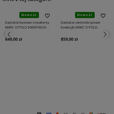
Nowość
Nowość
bionych
bionych
Do ulubionych
Do ulubionych
Do ulubi
Do ulubi
Damskie beżowe sneakersy
Damskie ciemnobrązowe
MARC O'POLO 5000016520-
kowbojki MARC O'POLO
1740
5000016200-0344
649,00 zł
859,00 zł
Do koszyka
Do koszyka