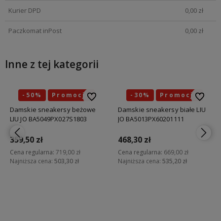
Kurier DPD
0,00 zł
Paczkomat inPost
0,00 zł
Inne z tej kategorii
-50%
Promocja
-30%
Promocja
bionych
bionych
Do ulubionych
Do ulubionych
Do ulubi
Do ulubi
Damskie sneakersy beżowe
Damskie sneakersy białe LIU
LIU JO BA5049PX027S1803
JO BA5013PX60201111
359,50 zł
468,30 zł
Cena regularna:
719,00 zł
Cena regularna:
669,00 zł
Najniższa cena:
503,30 zł
Najniższa cena:
535,20 zł
Do koszyka
Do koszyka