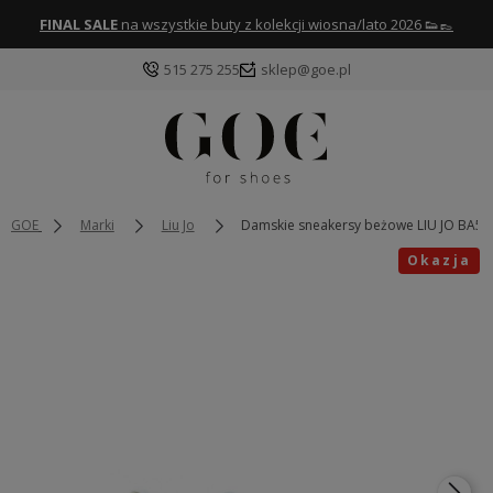
FINAL SALE
na wszystkie buty z kolekcji wiosna/lato 2026 👟👞
515 275 255
sklep@goe.pl
GOE
Marki
Liu Jo
Damskie sneakersy beżowe LIU JO BA5
Okazja