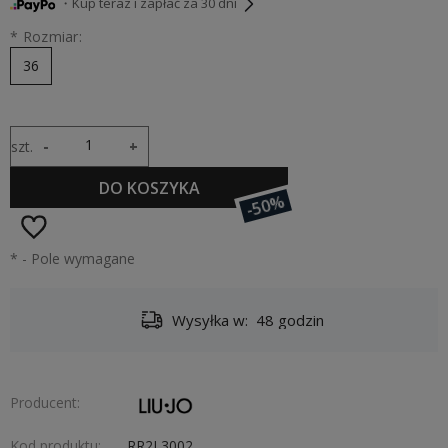
・Kup teraz i zapłać za 30 dni
*
Rozmiar:
36
szt.
-
+
DO KOSZYKA
-50%
*
- Pole wymagane
Wysyłka w:
48 godzin
Producent:
Kod produktu:
RR2L3002