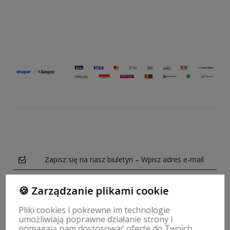
Zapisz się na nasz biuletyn – Wpisz adres e-mail
🍪 Zarządzanie plikami cookie
Pliki cookies i pokrewne im technologie
umożliwiają poprawne działanie strony i
Obserwuj nas na
pomagają nam dostosować ofertę do Twoich