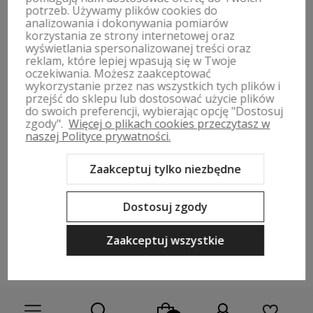
potrzeb. Używamy plików cookies do
analizowania i dokonywania pomiarów
polityce prywatności
korzystania ze strony internetowej oraz
wyświetlania spersonalizowanej treści oraz
reklam, które lepiej wpasują się w Twoje
oczekiwania. Możesz zaakceptować
wykorzystanie przez nas wszystkich tych plików i
przejść do sklepu lub dostosować użycie plików
ZWROTY, WYMIANY | REGULAMIN
do swoich preferencji, wybierając opcję "Dostosuj
zgody".
Więcej o plikach cookies przeczytasz w
naszej Polityce prywatności.
MOJE KONTO
Zaakceptuj tylko niezbędne
PŁATNOŚCI I DOSTAWA
Dostosuj zgody
INFORMACJE
Zaakceptuj wszystkie
O NAS
Sklep internetowy Shoper Premium
Szablon Shoper Modern 3.0™