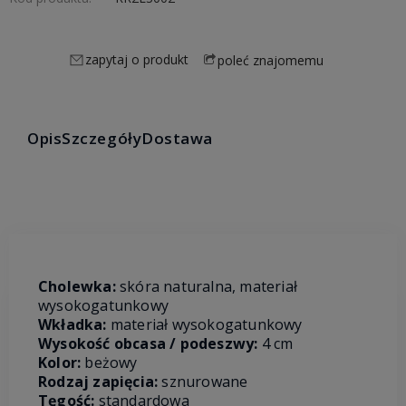
zapytaj o produkt
poleć znajomemu
Opis
Szczegóły
Dostawa
Cholewka:
skóra naturalna,
materiał
wysokogatunkowy
Wkładka:
materiał wysokogatunkowy
Wysokość obcasa / podeszwy:
4 cm
Kolor:
beżowy
Rodzaj zapięcia:
sznurowane
Tęgość:
standardowa