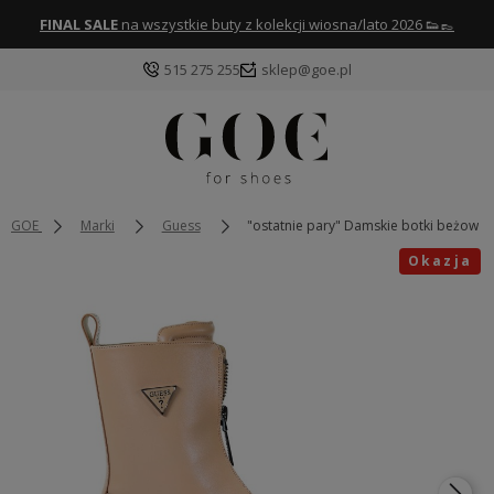
FINAL SALE
na wszystkie buty z kolekcji wiosna/lato 2026 👟👞
515 275 255
sklep@goe.pl
GOE
Marki
Guess
"ostatnie pary" Damskie botki beżowe 
Okazja