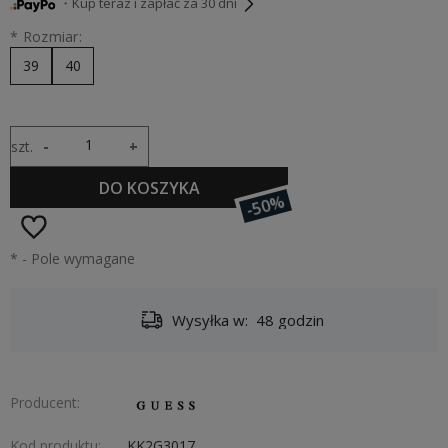
・Kup teraz i zapłać za 30 dni
*
Rozmiar:
39
40
szt.
-
+
DO KOSZYKA
-50%
*
- Pole wymagane
Wysyłka w:
48 godzin
Producent:
Kod produktu:
KK2G3017