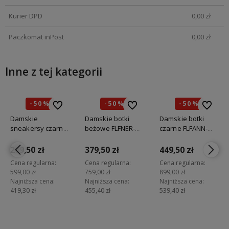
Kurier DPD
0,00 zł
Paczkomat inPost
0,00 zł
Inne z tej kategorii
-50%
-50%
-50%
bionych
bionych
Do ulubionych
Do ulubionych
Do ulubionych
Do ulubionych
Do ulubi
Do ulubi
Promocja
Promocja
Promocja
Damskie
Damskie botki
Damskie botki
sneakersy czarne
beżowe FLFNER-
czarne FLFANN-
GUESS FLJSOL-
ELE10
LEA10
FAB12
299,50 zł
379,50 zł
449,50 zł
Cena regularna:
Cena regularna:
Cena regularna:
599,00 zł
759,00 zł
899,00 zł
Najniższa cena:
Najniższa cena:
Najniższa cena:
419,30 zł
455,40 zł
539,40 zł
Do koszyka
Do koszyka
Do koszyka