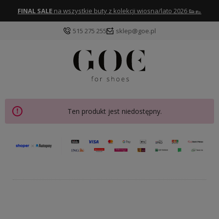
FINAL SALE
na wszystkie buty z kolekcji wiosna/lato 2026 👟👞
515 275 255
sklep@goe.pl
Ten produkt jest niedostępny.