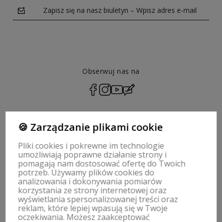
Zapisz się na nasz biuletyn – Wpisz adres e-mail
Obserwuj nas na
polityce prywatności
🍪 Zarządzanie plikami cookie
Pliki cookies i pokrewne im technologie
ZWROTY, WYMIANY | REGULAMIN
umożliwiają poprawne działanie strony i
pomagają nam dostosować ofertę do Twoich
potrzeb. Używamy plików cookies do
MOJE KONTO
analizowania i dokonywania pomiarów
korzystania ze strony internetowej oraz
wyświetlania spersonalizowanej treści oraz
PŁATNOŚCI I DOSTAWA
reklam, które lepiej wpasują się w Twoje
oczekiwania. Możesz zaakceptować