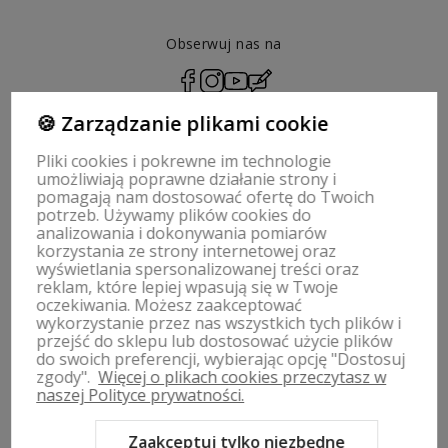
Obserwuj nas na
polityce prywatności
🍪 Zarządzanie plikami cookie
Pliki cookies i pokrewne im technologie
umożliwiają poprawne działanie strony i
pomagają nam dostosować ofertę do Twoich
ZWROTY, WYMIANY | REGULAMIN
potrzeb. Używamy plików cookies do
analizowania i dokonywania pomiarów
korzystania ze strony internetowej oraz
MOJE KONTO
wyświetlania spersonalizowanej treści oraz
reklam, które lepiej wpasują się w Twoje
oczekiwania. Możesz zaakceptować
PŁATNOŚCI I DOSTAWA
wykorzystanie przez nas wszystkich tych plików i
przejść do sklepu lub dostosować użycie plików
INFORMACJE
do swoich preferencji, wybierając opcję "Dostosuj
zgody".
Więcej o plikach cookies przeczytasz w
naszej Polityce prywatności.
O NAS
Zaakceptuj tylko niezbędne