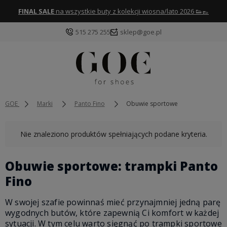
FINAL SALE
na wszystkie buty z kolekcji wiosna/lato 2026 👟👞
515 275 255
sklep@goe.pl
GOE
Marki
Panto Fino
Obuwie sportowe
Nie znaleziono produktów spełniających podane kryteria.
Obuwie sportowe: trampki Panto
Fino
W swojej szafie powinnaś mieć przynajmniej jedną parę
wygodnych butów, które zapewnią Ci komfort w każdej
sytuacji. W tym celu warto sięgnąć po trampki sportowe