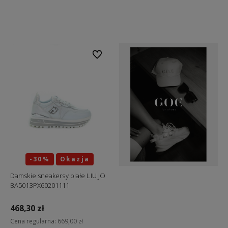
Do koszyka
Do koszyka
Do ulubionych
-30%
Okazja
Damskie sneakersy białe LIU JO
BA5013PX60201111
468,30 zł
Cena regularna:
669,00 zł