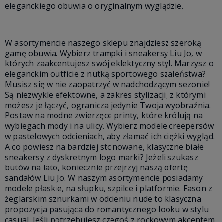
eleganckiego obuwia o oryginalnym wyglądzie.
W asortymencie naszego sklepu znajdziesz szeroką
gamę obuwia. Wybierz trampki i sneakersy Liu Jo, w
których zaakcentujesz swój eklektyczny styl. Marzysz o
eleganckim outficie z nutką sportowego szaleństwa?
Musisz się w nie zaopatrzyć w nadchodzącym sezonie!
Są niezwykle efektowne, a zakres stylizacji, z którymi
możesz je łączyć, ogranicza jedynie Twoja wyobraźnia.
Postaw na modne zwierzęce printy, które królują na
wybiegach mody i na ulicy. Wybierz modele creepersów
w pastelowych odcieniach, aby złamać ich ciężki wygląd.
A co powiesz na bardziej stonowane, klasyczne białe
sneakersy z dyskretnym logo marki? Jeżeli szukasz
butów na lato, koniecznie przejrzyj naszą ofertę
sandałów Liu Jo. W naszym asortymencie posiadamy
modele płaskie, na słupku, szpilce i platformie. Fason z
żeglarskim sznurkami w odcieniu nude to klasyczna
propozycja pasująca do romantycznego looku w stylu
casual. Jeśli potrzebujesz czegoś z rockowym akcentem,