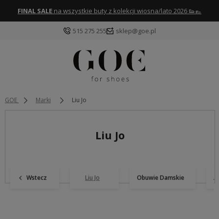
FINAL SALE
na wszystkie buty z kolekcji wiosna/lato 2026 👟👞
515 275 255
sklep@goe.pl
GOE
Marki
Liu Jo
Liu Jo
Wstecz
Liu Jo
Obuwie Damskie
A