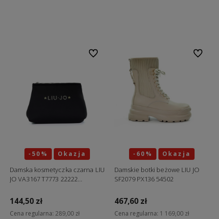
Do koszyka
Do koszyka
Do ulubionych
Do ulubi
-50%
Okazja
-60%
Okazja
Damska kosmetyczka czarna LIU
Damskie botki beżowe LIU JO
JO VA3167 T7773 22222
SF2079 PX136 54502
"ostatnie sztuki"
144,50 zł
467,60 zł
Cena regularna:
289,00 zł
Cena regularna:
1 169,00 zł