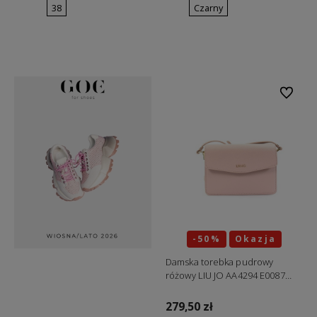
38
Czarny
Do koszyka
Do koszyka
Do ulubi
-50%
Okazja
Damska torebka pudrowy
różowy LIU JO AA4294 E0087
41506 "ostatnia sztuka"
279,50 zł