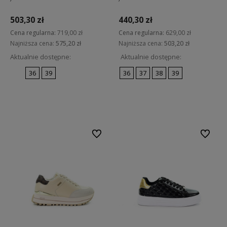
503,30 zł
440,30 zł
Cena regularna:
719,00 zł
Cena regularna:
629,00 zł
Najniższa cena:
575,20 zł
Najniższa cena:
503,20 zł
Aktualnie dostępne:
Aktualnie dostępne:
36
39
36
37
38
39
Do koszyka
Do koszyka
Do ulubionych
Do ulubi