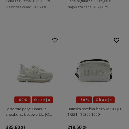
Cena regularna:
1 259,00 zł
Cena regularna:
1 169,00 zł
Najniższa cena:
503,60 zł
Najniższa cena:
467,60 zł
Do koszyka
Do koszyka
Do ulubionych
Do ulubi
-60%
Okazja
-50%
Okazja
"ostatnie pary" Damskie
Damska torebka beżowa LIU JO
sneakersy beżowe LIU JO
TF2214 T0300 10604
BF2099 P0306 S1180
335,60 zł
219,50 zł