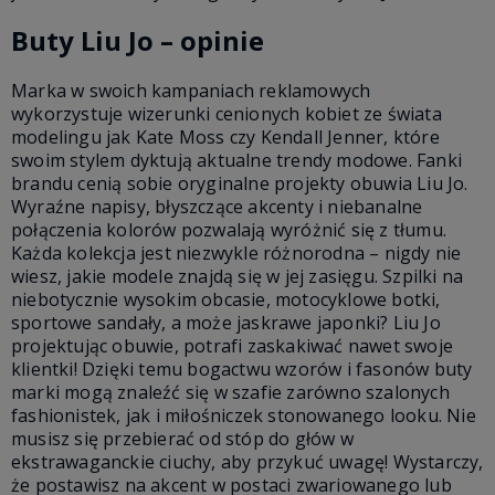
Buty Liu Jo – opinie
Marka w swoich kampaniach reklamowych
wykorzystuje wizerunki cenionych kobiet ze świata
modelingu jak Kate Moss czy Kendall Jenner, które
swoim stylem dyktują aktualne trendy modowe. Fanki
brandu cenią sobie oryginalne projekty obuwia Liu Jo.
Wyraźne napisy, błyszczące akcenty i niebanalne
połączenia kolorów pozwalają wyróżnić się z tłumu.
Każda kolekcja jest niezwykle różnorodna – nigdy nie
wiesz, jakie modele znajdą się w jej zasięgu. Szpilki na
niebotycznie wysokim obcasie, motocyklowe botki,
sportowe sandały, a może jaskrawe japonki? Liu Jo
projektując obuwie, potrafi zaskakiwać nawet swoje
klientki! Dzięki temu bogactwu wzorów i fasonów buty
marki mogą znaleźć się w szafie zarówno szalonych
fashionistek, jak i miłośniczek stonowanego looku. Nie
musisz się przebierać od stóp do głów w
ekstrawaganckie ciuchy, aby przykuć uwagę! Wystarczy,
że postawisz na akcent w postaci zwariowanego lub