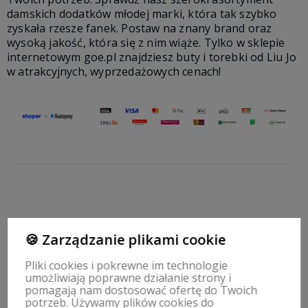
damskich dodatków młodej marki, która tak szybko
zyskała rzesze fanek. Postaw na znany brand oraz
wysoką jakość, która się z nim wiąże. Tylko w sklepie
internetowym goe.pl znajdziesz buty i torebki od Liu Jo
w atrakcyjnych, wyprzedażowych cenach!
Zapisz się na nasz biuletyn – Wpisz adres e-mail
🍪 Zarządzanie plikami cookie
Pliki cookies i pokrewne im technologie
umożliwiają poprawne działanie strony i
pomagają nam dostosować ofertę do Twoich
potrzeb. Używamy plików cookies do