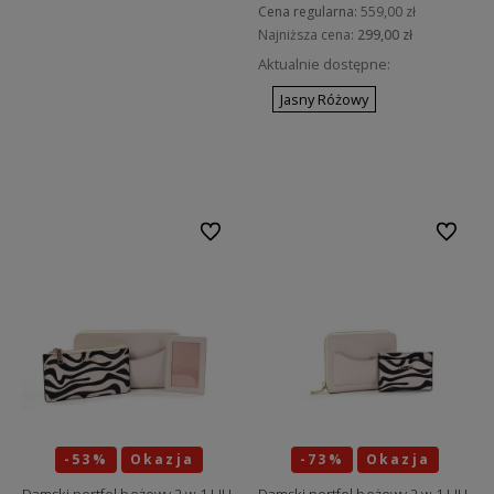
Cena regularna:
559,00 zł
Najniższa cena:
299,00 zł
Aktualnie dostępne:
Jasny Różowy
Do koszyka
Do ulubionych
Do ulubi
-53%
Okazja
-73%
Okazja