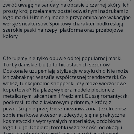
zwróć uwagę na sandały na obcasie z czarnej skóry. Ich
prosty krój przełamany został odważnymi nadrukami z
logo marki. Hitem są modele przypominające wakacyjne
wersje sneakersów. Sportowy charakter podkreślają
szerokie paski na rzepy, platforma oraz przebojowe
kolory.
Oferujemy nie tylko obuwie od tej popularnej marki.
Torby damskie Liu Jo to hit ostatnich sezonów!
Doskonale uzupełniają stylizacje w stylu chic. Nie może
ich zabraknąć w szafie współczesnej trendsetterki. Co
wolisz, funkcjonalne shopperki, czy może wieczorowe
kopertówki? Na plażę wybierz modele plecione z
metalicznymi akcentami i frędzlami. Duszę romantyczki
podkreśli torba z kwiatowym printem, z którą z
pewnością nie przejdziesz niezauważona. Jeżeli cenisz
sobie markowe akcesoria, zdecyduj się na praktyczne
kosmetyczki z wytrzymałych materiałów, ozdobione
logo Liu Jo. Dobieraj torebki w zależności od okazji i
Twoich potrzeb. Sprawdź nasz szeroki asortyment