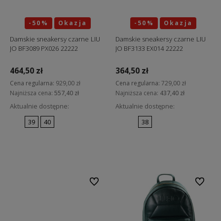
-50%
Okazja
-50%
Okazja
Damskie sneakersy czarne LIU
Damskie sneakersy czarne LIU
JO BF3089 PX026 22222
JO BF3133 EX014 22222
464,50 zł
364,50 zł
Cena regularna:
929,00 zł
Cena regularna:
729,00 zł
Najniższa cena:
557,40 zł
Najniższa cena:
437,40 zł
Aktualnie dostępne:
Aktualnie dostępne:
39
40
38
Do koszyka
Do koszyka
Do ulubionych
Do ulubi