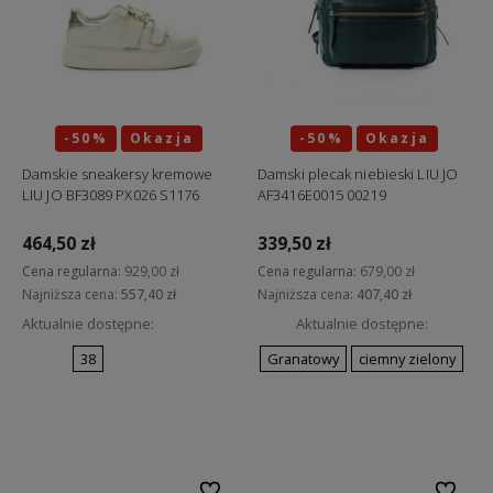
-50%
Okazja
-50%
Okazja
Damskie sneakersy kremowe
Damski plecak niebieski LIU JO
LIU JO BF3089 PX026 S1176
AF3416E0015 00219
464,50 zł
339,50 zł
Cena regularna:
929,00 zł
Cena regularna:
679,00 zł
Najniższa cena:
557,40 zł
Najniższa cena:
407,40 zł
Aktualnie dostępne:
Aktualnie dostępne:
38
Granatowy
ciemny zielony
Do koszyka
Do koszyka
Do ulubionych
Do ulubi