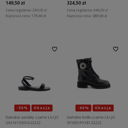
149,50 zł
324,50 zł
Cena regularna:
299,00 zł
Cena regularna:
649,00 zł
Najniższa cena:
179,40 zł
Najniższa cena:
389,40 zł
Do koszyka
Do koszyka
Do ulubionych
Do ulubi
-50%
Okazja
-60%
Okazja
Damskie sandały czarne LIU JO
Damskie botki czarne LIU JO
SA2141 EX014 22222
SF1035 PX181 22222