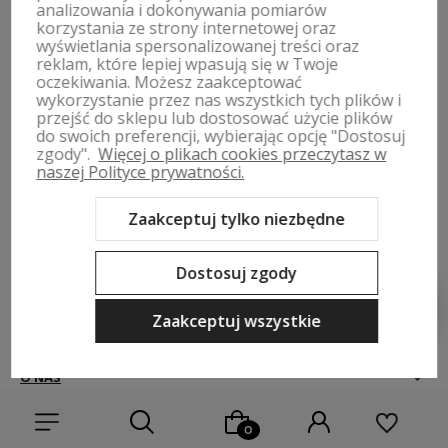
analizowania i dokonywania pomiarów
Obserwuj nas na
korzystania ze strony internetowej oraz
wyświetlania spersonalizowanej treści oraz
reklam, które lepiej wpasują się w Twoje
polityce prywatności
oczekiwania. Możesz zaakceptować
wykorzystanie przez nas wszystkich tych plików i
przejść do sklepu lub dostosować użycie plików
do swoich preferencji, wybierając opcję "Dostosuj
zgody".
Więcej o plikach cookies przeczytasz w
naszej Polityce prywatności.
ZWROTY, WYMIANY | REGULAMIN
Zaakceptuj tylko niezbędne
MOJE KONTO
Dostosuj zgody
PŁATNOŚCI I DOSTAWA
Zaakceptuj wszystkie
INFORMACJE
O NAS