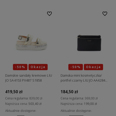
Do ulubionych
Do ulubi
-50%
Okazja
-50%
Okazja
Damskie sandały kremowe LIU
Damska mini kosmetyczka/
JO SA4153 PX487 S1858
portfel czarny LIU JO AA4284
E0087 22222 "ostatnie sztuki"
419,50 zł
184,50 zł
Cena regularna:
839,00 zł
Cena regularna:
369,00 zł
Najniższa cena:
503,40 zł
Najniższa cena:
199,00 zł
Aktualnie dostępne:
Aktualnie dostępne: