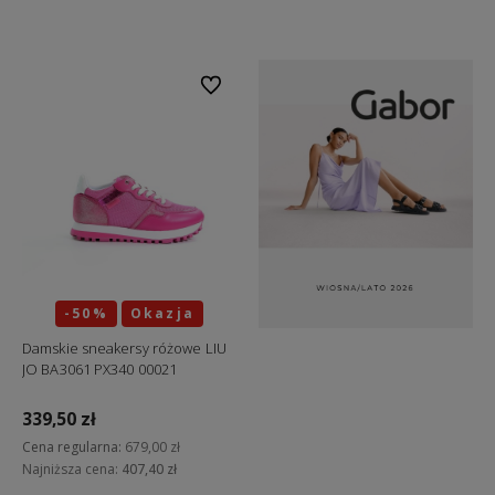
Do koszyka
Do koszyka
Do ulubionych
-50%
Okazja
Damskie sneakersy różowe LIU
JO BA3061 PX340 00021
339,50 zł
Cena regularna:
679,00 zł
Najniższa cena:
407,40 zł