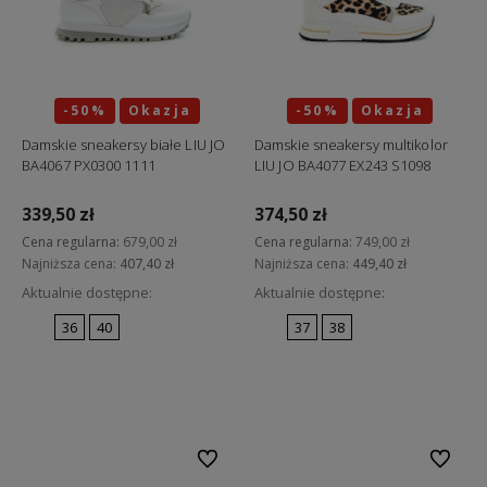
-50%
Okazja
-50%
Okazja
Damskie sneakersy białe LIU JO
Damskie sneakersy multikolor
BA4067 PX0300 1111
LIU JO BA4077 EX243 S1098
339,50 zł
374,50 zł
Cena regularna:
679,00 zł
Cena regularna:
749,00 zł
Najniższa cena:
407,40 zł
Najniższa cena:
449,40 zł
Aktualnie dostępne:
Aktualnie dostępne:
36
40
37
38
Do koszyka
Do koszyka
Do ulubionych
Do ulubi