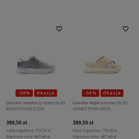
Do koszyka
Do ulubionych
Do ulubi
-50%
Okazja
-50%
Okazja
Damskie sneakersy szare LIU JO
Damskie klapki beżowe LIU JO
BA3015 EX163 S1233
SA3025 TX039 50513
389,50 zł
389,50 zł
Cena regularna:
779,00 zł
Cena regularna:
779,00 zł
Najniższa cena:
467,40 zł
Najniższa cena:
467,40 zł