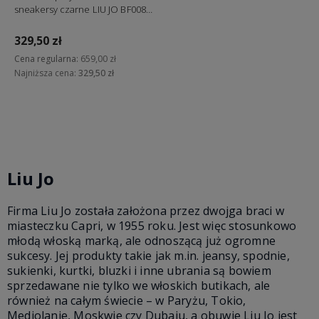
sneakersy czarne LIU JO BF0087
EX014 2222
329,50 zł
Cena regularna:
659,00 zł
Najniższa cena:
329,50 zł
Do koszyka
Liu Jo
Firma Liu Jo została założona przez dwojga braci w
miasteczku Capri, w 1955 roku. Jest więc stosunkowo
młodą włoską marką, ale odnoszącą już ogromne
sukcesy. Jej produkty takie jak m.in. jeansy, spodnie,
sukienki, kurtki, bluzki i inne ubrania są bowiem
sprzedawane nie tylko we włoskich butikach, ale
również na całym świecie – w Paryżu, Tokio,
Mediolanie, Moskwie czy Dubaju, a obuwie Liu Jo jest