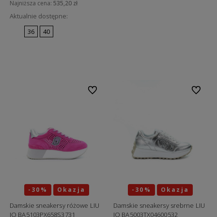
Najniższa cena:
535,20 zł
Aktualnie dostępne:
36
40
Do koszyka
Do ulubionych
Do ulubi
-30%
Okazja
-30%
Okazja
Damskie sneakersy różowe LIU
Damskie sneakersy srebrne LIU
JO BA5103PX658S3731
JO BA5003TX04600532