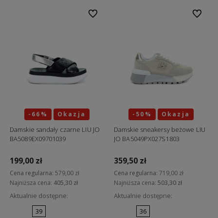
Do ulubionych
Do ulubi
-66%
Okazja
-50%
Okazja
Damskie sandały czarne LIU JO
Damskie sneakersy beżowe LIU
BA5089EX09701039
JO BA5049PX027S1803
199,00 zł
359,50 zł
Cena regularna:
579,00 zł
Cena regularna:
719,00 zł
Najniższa cena:
405,30 zł
Najniższa cena:
503,30 zł
Aktualnie dostępne:
Aktualnie dostępne:
39
36