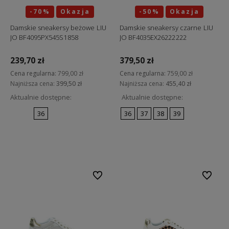
-70%
Okazja
-50%
Okazja
Damskie sneakersy beżowe LIU
Damskie sneakersy czarne LIU
JO BF4095PX545S1858
JO BF4035EX26222222
239,70 zł
379,50 zł
Cena regularna:
799,00 zł
Cena regularna:
759,00 zł
Najniższa cena:
399,50 zł
Najniższa cena:
455,40 zł
Aktualnie dostępne:
Aktualnie dostępne:
36
36
37
38
39
Do koszyka
Do koszyka
Do ulubionych
Do ulubi