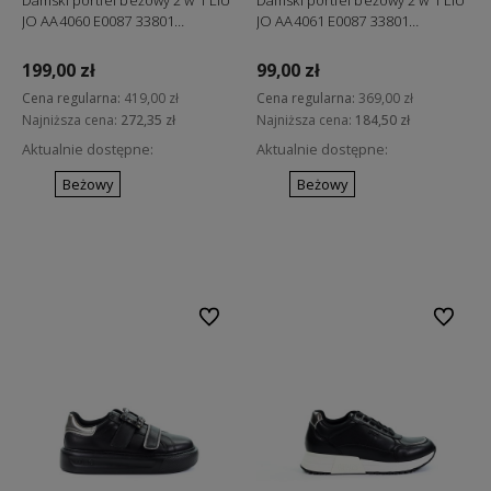
Damski portfel beżowy 2 w 1 LIU
Damski portfel beżowy 2 w 1 LIU
JO AA4060 E0087 33801
JO AA4061 E0087 33801
"ostatnie sztuki"
"ostatnie sztuki"
199,00 zł
99,00 zł
Cena regularna:
419,00 zł
Cena regularna:
369,00 zł
Najniższa cena:
272,35 zł
Najniższa cena:
184,50 zł
Aktualnie dostępne:
Aktualnie dostępne:
Beżowy
Beżowy
Do koszyka
Do koszyka
Do ulubionych
Do ulubi