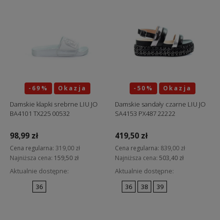
-69%
Okazja
-50%
Okazja
Damskie klapki srebrne LIU JO
Damskie sandały czarne LIU JO
BA4101 TX225 00532
SA4153 PX487 22222
98,99 zł
419,50 zł
Cena regularna:
319,00 zł
Cena regularna:
839,00 zł
Najniższa cena:
159,50 zł
Najniższa cena:
503,40 zł
Aktualnie dostępne:
Aktualnie dostępne:
36
36
38
39
Do koszyka
Do koszyka