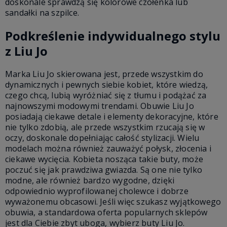
doskonale sprawdzą się kolorowe czółenka lub
sandałki na szpilce.
Podkreślenie indywidualnego stylu
z Liu Jo
Marka Liu Jo skierowana jest, przede wszystkim do
dynamicznych i pewnych siebie kobiet, które wiedzą,
czego chcą, lubią wyróżniać się z tłumu i podążać za
najnowszymi modowymi trendami. Obuwie Liu Jo
posiadają ciekawe detale i elementy dekoracyjne, które
nie tylko zdobią, ale przede wszystkim rzucają się w
oczy, doskonale dopełniając całość stylizacji. Wielu
modelach można również zauważyć połysk, złocenia i
ciekawe wycięcia. Kobieta nosząca takie buty, może
poczuć się jak prawdziwa gwiazda. Są one nie tylko
modne, ale również bardzo wygodne, dzięki
odpowiednio wyprofilowanej cholewce i dobrze
wyważonemu obcasowi. Jeśli więc szukasz wyjątkowego
obuwia, a standardowa oferta popularnych sklepów
jest dla Ciebie zbyt uboga, wybierz buty Liu Jo.