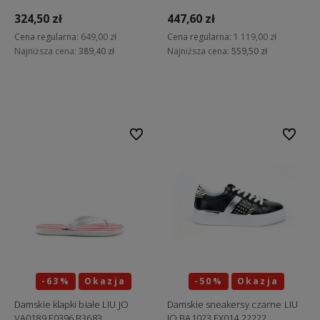
324,50 zł
447,60 zł
Cena regularna:
649,00 zł
Cena regularna:
1 119,00 zł
Najniższa cena:
389,40 zł
Najniższa cena:
559,50 zł
Do koszyka
Do koszyka
Do ulubionych
Do ulubi
-63%
Okazja
-50%
Okazja
Damskie klapki białe LIU JO
Damskie sneakersy czarne LIU
VA0189 E0396 B3683
JO BA1023 EX014 22222