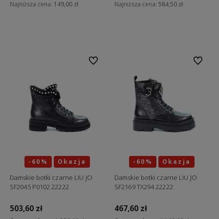
Najniższa cena:
149,00 zł
Najniższa cena:
584,50 zł
Do koszyka
Do koszyka
Do ulubionych
Do ulubi
-60%
Okazja
-60%
Okazja
Damskie botki czarne LIU JO
Damskie botki czarne LIU JO
SF2045 P0102 22222
SF2169 TX294 22222
503,60 zł
467,60 zł