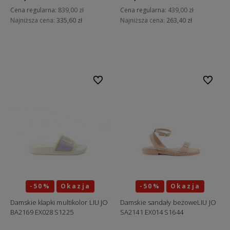
Cena regularna:
839,00 zł
Cena regularna:
439,00 zł
Najniższa cena:
335,60 zł
Najniższa cena:
263,40 zł
Do koszyka
Do koszyka
Do ulubionych
Do ulubi
-50%
Okazja
-50%
Okazja
Damskie klapki multikolor LIU JO
Damskie sandały beżoweLIU JO
BA2169 EX028 S1225
SA2141 EX014 S1644